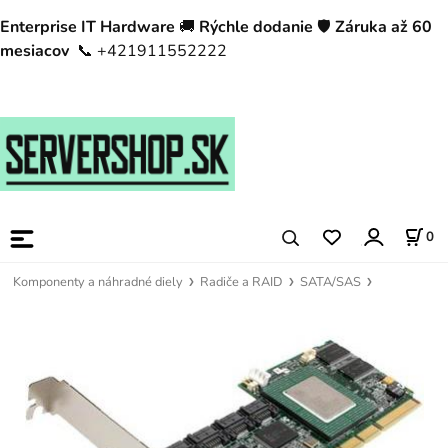
Enterprise IT Hardware
🚚
Rýchle dodanie
🛡️
Záruka až 60
mesiacov
📞 +421911552222
0
Komponenty a náhradné diely
Radiče a RAID
SATA/SAS