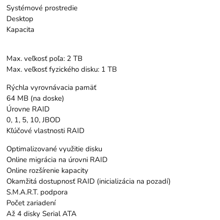
Systémové prostredie
Desktop
Kapacita
Max. veľkosť poľa: 2 TB
Max. veľkosť fyzického disku: 1 TB
Rýchla vyrovnávacia pamäť
64 MB (na doske)
Úrovne RAID
0, 1, 5, 10, JBOD
Kľúčové vlastnosti RAID
Optimalizované využitie disku
Online migrácia na úrovni RAID
Online rozšírenie kapacity
Okamžitá dostupnosť RAID (inicializácia na pozadí)
S.M.A.R.T. podpora
Počet zariadení
Až 4 disky Serial ATA