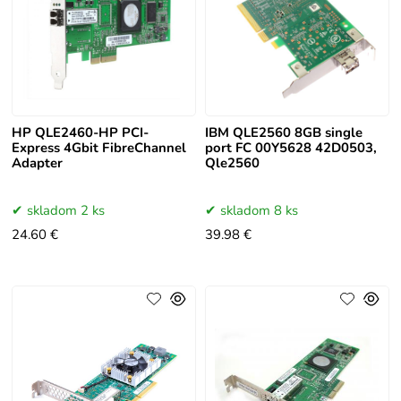
HP QLE2460-HP PCI-
IBM QLE2560 8GB single
Express 4Gbit FibreChannel
port FC 00Y5628 42D0503,
Adapter
Qle2560
skladom 2 ks
skladom 8 ks
24.60 €
39.98 €