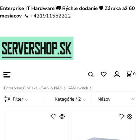
Enterprise IT Hardware
🚚
Rýchle dodanie
🛡️
Záruka až 60
mesiacov
📞 +421911552222
0
Enterprise úložiská – SAN & NAS
SAN switch
Filter
Kategórie
/ 2