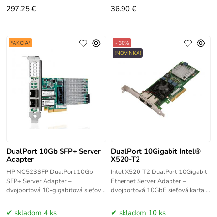
Založená na
297.25 €
36.90 €
*AKCIA*
- 30%
!NOVINKA!
DualPort 10Gb SFP+ Server
DualPort 10Gigabit Intel®
Adapter
X520-T2
HP NC523SFP DualPort 10Gb
Intel X520-T2 DualPort 10Gigabit
SFP+ Server Adapter –
Ethernet Server Adapter –
dvojportová 10-gigabitová sieťová
dvojportová 10GbE sieťová karta s
karta s PCI Express rozhraním a
PCI Express rozhraním a RJ-45
SFP+ konektormi. Poskytuje
konektormi pre 10GBASE-T
skladom 4 ks
skladom 10 ks