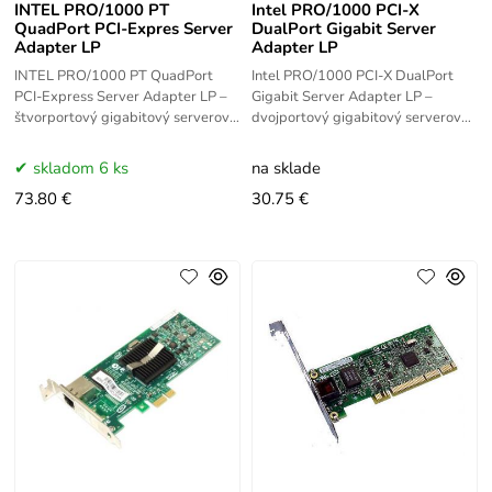
INTEL PRO/1000 PT
Intel PRO/1000 PCI-X
QuadPort PCI-Expres Server
DualPort Gigabit Server
Adapter LP
Adapter LP
INTEL PRO/1000 PT QuadPort
Intel PRO/1000 PCI-X DualPort
PCI-Express Server Adapter LP –
Gigabit Server Adapter LP –
štvorportový gigabitový serverový
dvojportový gigabitový serverový
sieťový adaptér Intel s rozhraním
sieťový adaptér Intel s PCI-X
PCI Express v low-profile
rozhraním v low-profile prevedení.
skladom 6 ks
na sklade
73.80 €
30.75 €