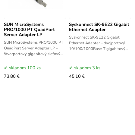
SUN MicroSystems
Syskonnect SK-9E22 Gigabit
PRO/1000 PT QuadPort
Ethernet Adapter
Server Adapter LP
Syskonnect SK-9E22 Gigabit
SUN MicroSystems PRO/1000 PT
Ethernet Adapter – dvojportový
QuadPort Server Adapter LP –
10/100/1000Base-T gigabitový
štvorportový gigabitový sieťový
sieťový adaptér s PCI-Express
adaptér Intel PRO/1000 PT pre
rozhraním. Poskytuje spoľahlivé a
SUN servery s PCI Express
rýchle
skladom 100 ks
skladom 3 ks
rozhraním v
73.80 €
45.10 €