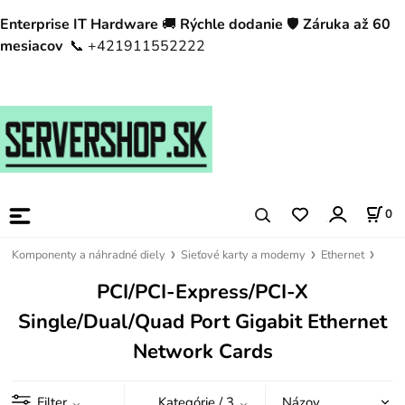
Enterprise IT Hardware
🚚
Rýchle dodanie
🛡️
Záruka až 60
mesiacov
📞 +421911552222
0
Komponenty a náhradné diely
Sieťové karty a modemy
Ethernet
PCI/PCI-Express/PCI-X
Single/Dual/Quad Port Gigabit Ethernet
Network Cards
Filter
Kategórie
/ 3