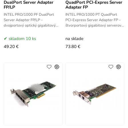
DualPort Server Adapter
QuadPort PCI-Expres Server
FP/LP
Adapter FP
INTEL PRO/1000 PF DualPort
INTEL PRO/1000 PT QuadPort
Server Adapter FP/LP –
PCI-Express Server Adapter FP –
dvojportový optický gigabitový
štvorportový gigabitový serverový
serverový adaptér Intel s LC
sieťový adaptér Intel s rozhraním
konektormi a PCI Express
PCI Express vo full-profile
skladom 10 ks
na sklade
rozhraním. Dodávaný s
49.20 €
73.80 €