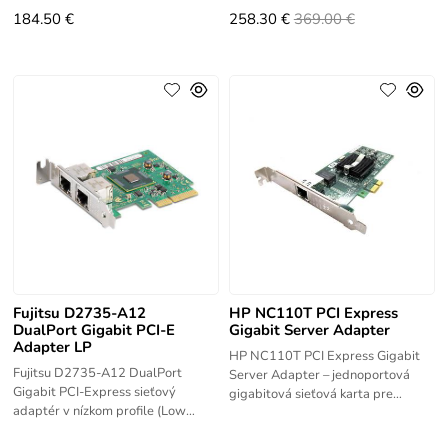
vysokorýchlostné
pripojenie.
184.50 €
258.30 €
369.00 €
Fujitsu D2735-A12
HP NC110T PCI Express
DualPort Gigabit PCI-E
Gigabit Server Adapter
Adapter LP
HP NC110T PCI Express Gigabit
Fujitsu D2735-A12 DualPort
Server Adapter – jednoportová
Gigabit PCI-Express sieťový
gigabitová sieťová karta pre
adaptér v nízkom profile (Low
servery s PCI Express rozhraním.
Profile) – dvojportová 1Gb
Rýchlosť 1 Gbit/s, ideálna pre