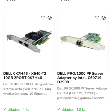
55.35 €
36.90 €
DELL 0K7H46 - X540-T2
DELL PRO/1000 PF Server
10GB 2PORT 0K7H46
Adapter by Intel, C60719,
D2908
Dell X540-T2 10GbE dvojportová
Dell PRO/1000 PF Server Adapter
sieťová karta (Dell P/N: 0K7H46) –
by Intel (C60719, D2908) –
vysokorýchlostný 10 Gigabit
jednoportová gigabitová optická
Ethernet adaptér s dvoma RJ-45
sieťová karta s PCI Express
portami založený na Intel X540
rozhraním a LC konektorom.
skladom 4 ks
skladom 13 ks