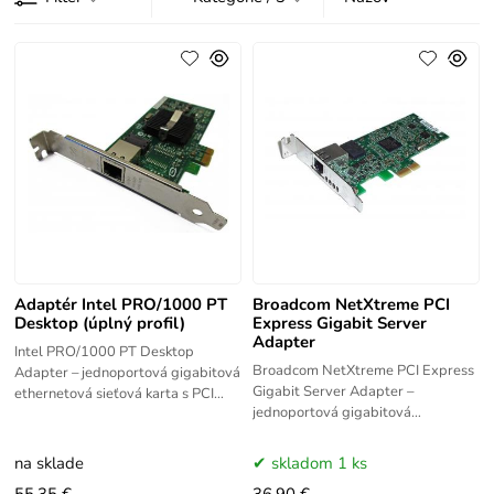
Adaptér Intel PRO/1000 PT
Broadcom NetXtreme PCI
Desktop (úplný profil)
Express Gigabit Server
Adapter
Intel PRO/1000 PT Desktop
Broadcom NetXtreme PCI Express
Adapter – jednoportová gigabitová
Gigabit Server Adapter –
ethernetová sieťová karta s PCI
jednoportová gigabitová
Express rozhraním a RJ-45
ethernetová sieťová karta s PCI
konektorom. Úplný profil (full-
Express rozhraním a RJ-45
height
na sklade
skladom 1 ks
konektorom. Spoľahlivá