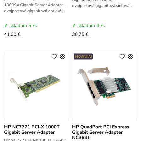
1000SX Gigabit Server Adapter –
dvojportová gigabitová sieťová
dvojportová gigabitová optická
karta s PCI-X rozhraním pre
sieťová karta s PCI-X rozhraním a
servery HP ProLiant. Dva porty 1
1000Base-SX konektivitou. Ideálna
Gbit/s Ethernet,
skladom 5 ks
skladom 4 ks
pre
41.00 €
30.75 €
!NOVINKA!
HP NC7771 PCI-X 1000T
HP QuadPort PCI Express
Gigabit Server Adapter
Gigabit Server Adapter
NC364T
HP NC7771 PCI-X 1000T Gigabit