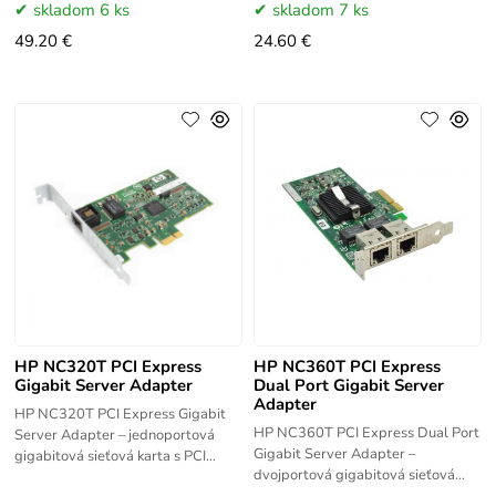
Ethernet karta s PCI-E rozhraním a
skladom 6 ks
skladom 7 ks
dvoma RJ-45
49.20 €
24.60 €
HP NC320T PCI Express
HP NC360T PCI Express
Gigabit Server Adapter
Dual Port Gigabit Server
Adapter
HP NC320T PCI Express Gigabit
HP NC360T PCI Express Dual Port
Server Adapter – jednoportová
Gigabit Server Adapter –
gigabitová sieťová karta s PCI
dvojportová gigabitová sieťová
Express rozhraním pre servery HP