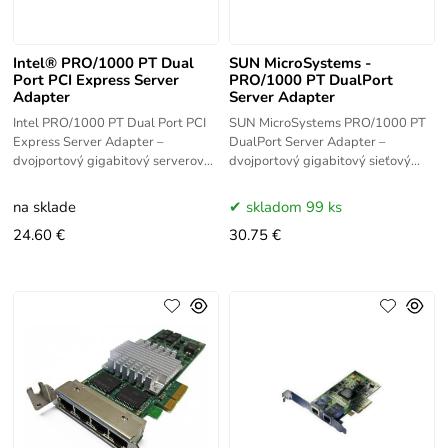
Intel® PRO/1000 PT Dual
SUN MicroSystems -
Port PCI Express Server
PRO/1000 PT DualPort
Adapter
Server Adapter
Intel PRO/1000 PT Dual Port PCI
SUN MicroSystems PRO/1000 PT
Express Server Adapter –
DualPort Server Adapter –
dvojportový gigabitový serverový
dvojportový gigabitový sieťový
sieťový adaptér Intel s PCI Express
adaptér Intel PRO/1000 PT pre
rozhraním. Poskytuje 2x 1GbE RJ-
SUN servery s PCI Express
na sklade
skladom 99 ks
45
rozhraním. Poskytuje
24.60 €
30.75 €