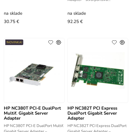
servery HP ProLiant s podporou
multifunkčná gigabitová sieťová
iSCSI a TCP/IP offload. Rýchlosť 1
karta pre servery HP ProLiant s
na sklade
na sklade
podporou iSCSI a TCP/IP
30.75 €
92.25 €
!NOVINKA!
HP NC380T PCI-E DualPort
HP NC382T PCI Express
Multif. Gigabit Server
DualPort Gigabit Server
Adapter
Adapter
HP NC380T PCI-E DualPort Multif.
HP NC382T PCI Express DualPort
Gigabit Server Adapter –
Gigabit Server Adapter –