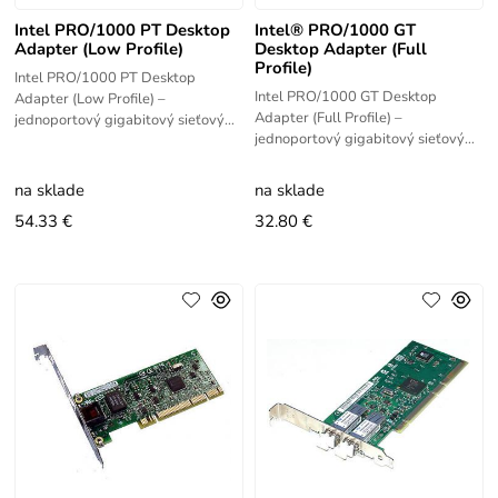
Intel PRO/1000 PT Desktop
Intel® PRO/1000 GT
Adapter (Low Profile)
Desktop Adapter (Full
Profile)
Intel PRO/1000 PT Desktop
Intel PRO/1000 GT Desktop
Adapter (Low Profile) –
Adapter (Full Profile) –
jednoportový gigabitový sieťový
jednoportový gigabitový sieťový
adaptér Intel s PCI Express
adaptér Intel s PCI rozhraním vo
rozhraním v low-profile prevedení.
full-profile prevedení. Poskytuje
Poskytuje 1x
na sklade
na sklade
54.33 €
32.80 €