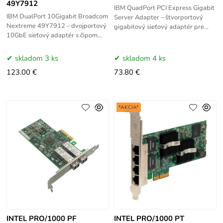
49Y7912
IBM QuadPort PCI Express Gigabit
IBM DualPort 10Gigabit Broadcom
Server Adapter – štvorportový
Nextreme 49Y7912 – dvojportový
gigabitový sieťový adaptér pre
10GbE sieťový adaptér s čipom
IBM servery s rozhraním PCI
Broadcom NetXtreme II pre IBM
Express. Poskytuje 4x 1GbE porty
servery. Poskytuje
pre
skladom 3 ks
skladom 4 ks
vysokorýchlostné 10
123.00 €
73.80 €
*AKCIA*
INTEL PRO/1000 PF
INTEL PRO/1000 PT