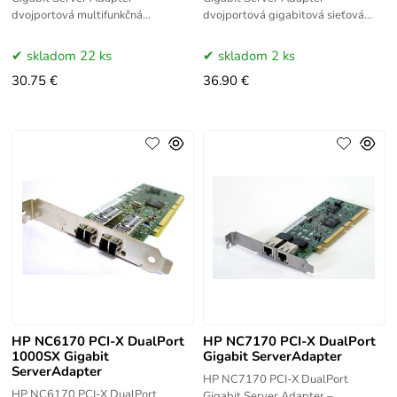
dvojportová multifunkčná
dvojportová gigabitová sieťová
gigabitová sieťová karta s PCI
karta s PCI Express rozhraním pre
Express rozhraním pre servery HP
servery HP ProLiant. Dva porty 1
skladom 22 ks
skladom 2 ks
ProLiant. Dva
Gbit/s
30.75 €
36.90 €
HP NC6170 PCI-X DualPort
HP NC7170 PCI-X DualPort
1000SX Gigabit
Gigabit ServerAdapter
ServerAdapter
HP NC7170 PCI-X DualPort
HP NC6170 PCI-X DualPort
Gigabit Server Adapter –