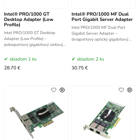
Intel® PRO/1000 GT
Intel® PRO/1000 MF Dual
Desktop Adapter (Low
Port Gigabit Server Adapter
Profile)
Intel PRO/1000 MF Dual Port
Intel PRO/1000 GT Desktop
Gigabit Server Adapter –
Adapter (Low Profile) –
dvojportový optický gigabitový
jednoportový gigabitový sieťový
serverový adaptér Intel s PCI-X
adaptér Intel s PCI rozhraním v
rozhraním. Poskytuje 2x 1GbE
low-profile prevedení pre
optické porty
skladom 1 ks
skladom 2 ks
kompaktné šasi.
28.70 €
30.75 €