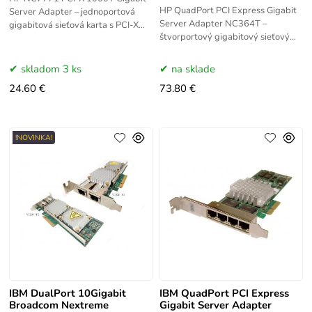
HP QuadPort PCI Express Gigabit
Server Adapter – jednoportová
Server Adapter NC364T –
gigabitová sieťová karta s PCI-X
štvorportový gigabitový sieťový
rozhraním a 1000Base-T
adaptér pre servery s rozhraním
konektivitou pre servery HP
PCI Express. Poskytuje 4x 1GbE
ProLiant.
skladom 3 ks
na sklade
porty pre
24.60 €
73.80 €
!NOVINKA!
IBM DualPort 10Gigabit
IBM QuadPort PCI Express
Broadcom Nextreme
Gigabit Server Adapter