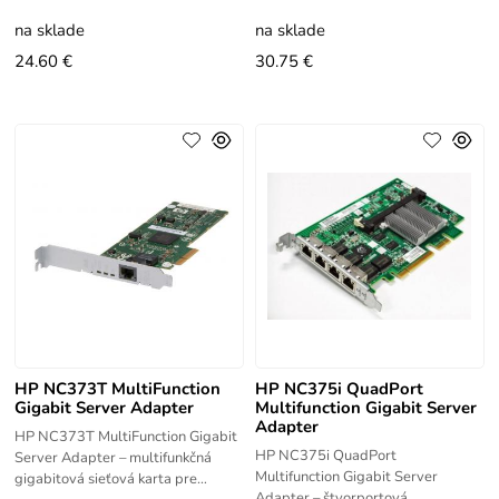
karta s PCI Express rozhraním pre
ProLiant. Rýchlosť 1 Gbit/s, vhodná
servery HP ProLiant. Dva porty 1
na sklade
na sklade
Gbit/s
24.60 €
30.75 €
HP NC373T MultiFunction
HP NC375i QuadPort
Gigabit Server Adapter
Multifunction Gigabit Server
Adapter
HP NC373T MultiFunction Gigabit
HP NC375i QuadPort
Server Adapter – multifunkčná
Multifunction Gigabit Server
gigabitová sieťová karta pre
Adapter – štvorportová