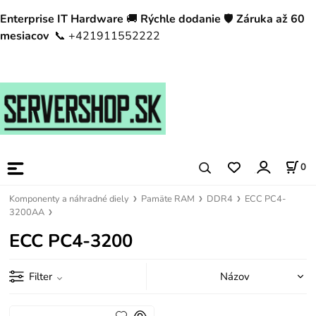
Enterprise IT Hardware
🚚
Rýchle dodanie
🛡️
Záruka až 60
mesiacov
📞 +421911552222
0
Komponenty a náhradné diely
Pamäte RAM
DDR4
ECC PC4-
3200AA
ECC PC4-3200
Filter