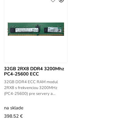
32GB 2RX8 DDR4 3200Mhz
PC4-25600 ECC
32GB DDR4 ECC RAM modul
2RX8 s frekvenciou 3200MHz
(PC4-25600) pre servery a
pracovné stanice. Vysokovýkonná
serverová pamäť najnovšej
na sklade
generácie s korekciou chýb
398.52 €