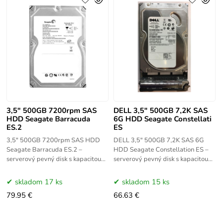
3,5" 500GB 7200rpm SAS
DELL 3,5" 500GB 7,2K SAS
HDD Seagate Barracuda
6G HDD Seagate Constellati
ES.2
ES
3,5" 500GB 7200rpm SAS HDD
DELL 3,5" 500GB 7,2K SAS 6G
Seagate Barracuda ES.2 –
HDD Seagate Constellation ES –
serverový pevný disk s kapacitou
serverový pevný disk s kapacitou
500GB a rýchlosťou otáčok 7 200
500 GB a rýchlosťou otáčok 7 200
RPM. Rozhranie SAS zaručuje
RPM. Rozhranie SAS 6 Gb/s
skladom 17 ks
skladom 15 ks
79.95 €
66.63 €