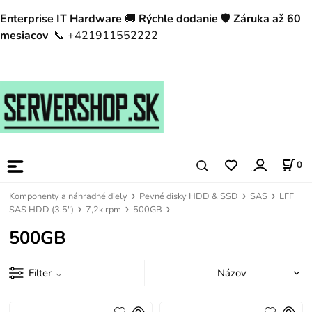
Enterprise IT Hardware
🚚
Rýchle dodanie
🛡️
Záruka až 60
mesiacov
📞 +421911552222
0
Komponenty a náhradné diely
Pevné disky HDD & SSD
SAS
LFF
SAS HDD (3.5")
7,2k rpm
500GB
500GB
Filter