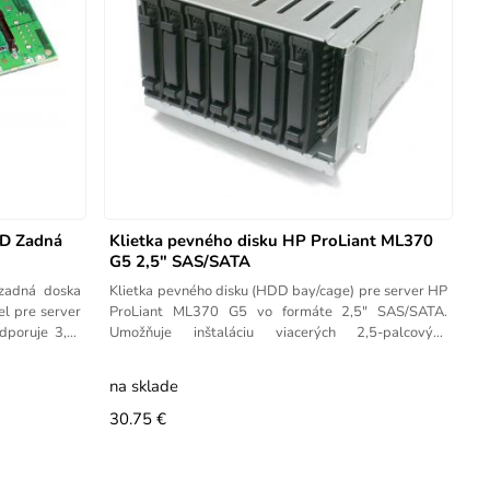
D Zadná
Klietka pevného disku HP ProLiant ML370
G5 2,5" SAS/SATA
adná doska
Klietka pevného disku (HDD bay/cage) pre server HP
l pre server
ProLiant ML370 G5 vo formáte 2,5" SAS/SATA.
dporuje 3,5-
Umožňuje inštaláciu viacerých 2,5-palcových
pevných diskov do
na sklade
30.75 €