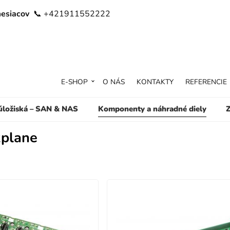
mesiacov
📞 +421911552222
E-SHOP
O NÁS
KONTAKTY
REFERENCIE
 úložiská – SAN & NAS
Komponenty a náhradné diely
Z
plane