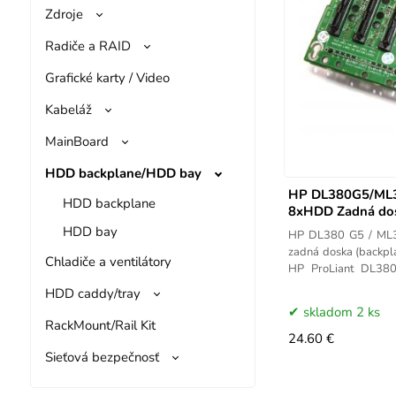
Zdroje
Radiče a RAID
Grafické karty / Video
Kabeláž
MainBoard
HDD backplane/HDD bay
HP DL380G5/ML3
HDD backplane
8xHDD Zadná do
HDD bay
HP DL380 G5 / ML
zadná doska (backpla
Chladiče a ventilátory
HP ProLiant DL38
podporuje až 8 disko
HDD caddy/tray
skladom 2 ks
RackMount/Rail Kit
24.60 €
Sieťová bezpečnosť