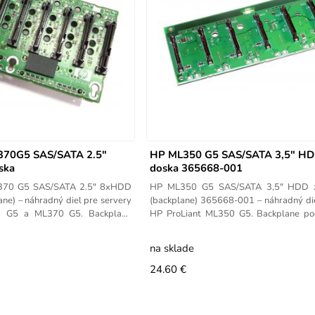
70G5 SAS/SATA 2.5"
HP ML350 G5 SAS/SATA 3,5" HD
ska
doska 365668-001
370 G5 SAS/SATA 2.5" 8xHDD
HP ML350 G5 SAS/SATA 3,5" HDD z
ne) – náhradný diel pre servery
(backplane) 365668-001 – náhradný die
0 G5 a ML370 G5. Backplane
HP ProLiant ML350 G5. Backplane po
v
palcové SAS/SATA
na sklade
24.60 €