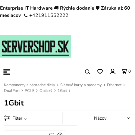
Enterprise IT Hardware
🚚
Rýchle dodanie
🛡️
Záruka až 60
mesiacov
📞 +421911552222
0
Komponenty a náhradné diely
Sieťové karty a modemy
Ethernet
DualPort
PCI-E
Optický
1Gbit
1Gbit
Filter