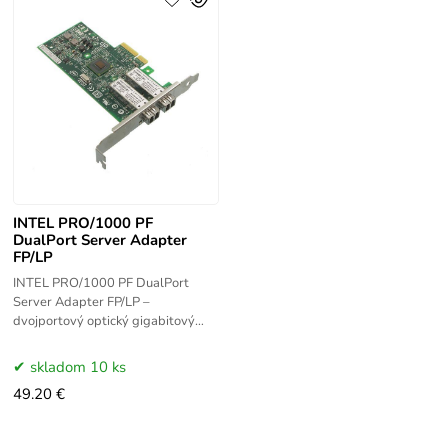
INTEL PRO/1000 PF
DualPort Server Adapter
FP/LP
INTEL PRO/1000 PF DualPort
Server Adapter FP/LP –
dvojportový optický gigabitový
serverový adaptér Intel s LC
konektormi a PCI Express
skladom 10 ks
rozhraním. Dodávaný s
49.20 €