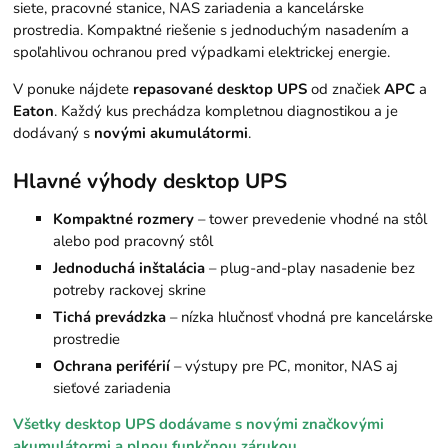
siete, pracovné stanice, NAS zariadenia a kancelárske
prostredia. Kompaktné riešenie s jednoduchým nasadením a
spoľahlivou ochranou pred výpadkami elektrickej energie.
V ponuke nájdete
repasované desktop UPS
od značiek
APC
a
Eaton
. Každý kus prechádza kompletnou diagnostikou a je
dodávaný s
novými akumulátormi
.
Hlavné výhody desktop UPS
Kompaktné rozmery
– tower prevedenie vhodné na stôl
alebo pod pracovný stôl
Jednoduchá inštalácia
– plug-and-play nasadenie bez
potreby rackovej skrine
Tichá prevádzka
– nízka hlučnosť vhodná pre kancelárske
prostredie
Ochrana periférií
– výstupy pre PC, monitor, NAS aj
sieťové zariadenia
Všetky desktop UPS dodávame s novými značkovými
akumulátormi a plnou funkčnou zárukou.