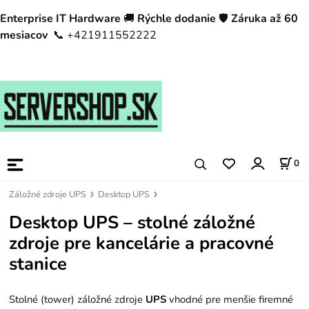
Enterprise IT Hardware
🚚
Rýchle dodanie
🛡️
Záruka až 60
mesiacov
📞 +421911552222
0
Záložné zdroje UPS
Desktop UPS
Desktop UPS – stolné záložné
zdroje pre kancelárie a pracovné
stanice
Stolné (tower) záložné zdroje
UPS
vhodné pre menšie firemné