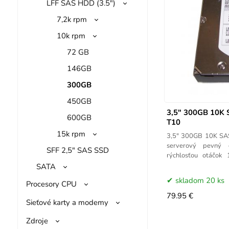
LFF SAS HDD (3.5")
7,2k rpm
10k rpm
72 GB
146GB
300GB
450GB
3,5" 300GB 10K 
600GB
T10
15k rpm
3,5" 300GB 10K SA
serverový pevný
SFF 2,5" SAS SSD
rýchlosťou otáčo
(Serial Attached SCS
SATA
skladom 20 ks
Procesory CPU
79.95 €
Sieťové karty a modemy
Zdroje