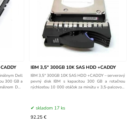
 +CADDY
IBM 3,5" 300GB 10K SAS HDD +CADDY
inálnym Dell
IBM 3,5" 300GB 10K SAS HDD +CADDY – serverový
tou 300 GB a
pevný disk IBM s kapacitou 300 GB a rotačnou
inálnom Dell
rýchlosťou 10 000 otáčok za minútu v 3,5-palcovom
formáte LFF.
skladom 17 ks
92.25 €