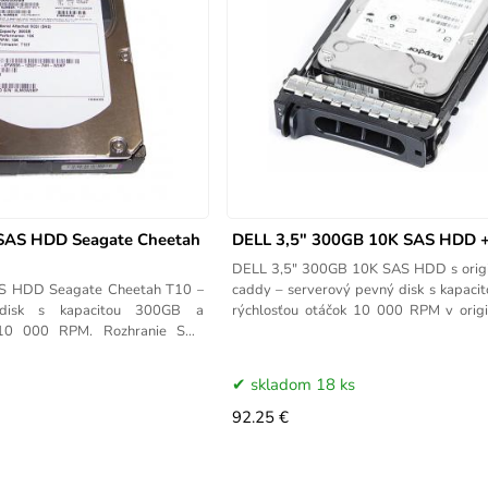
SAS HDD Seagate Cheetah
DELL 3,5" 300GB 10K SAS HDD
DELL 3,5" 300GB 10K SAS HDD s orig
S HDD Seagate Cheetah T10 –
caddy – serverový pevný disk s kapaci
 disk s kapacitou 300GB a
rýchlosťou otáčok 10 000 RPM v orig
k 10 000 RPM. Rozhranie SAS
hot-swap
I)
skladom 18 ks
92.25 €