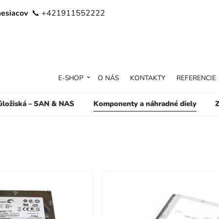
mesiacov
📞 +421911552222
E-SHOP
O NÁS
KONTAKTY
REFERENCIE
 úložiská – SAN & NAS
Komponenty a náhradné diely
Z