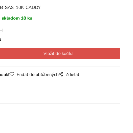
GB_SAS_10K_CADDY
skladom 18 ks
PH
s
odukt
Pridať do obľúbených
Zdielať