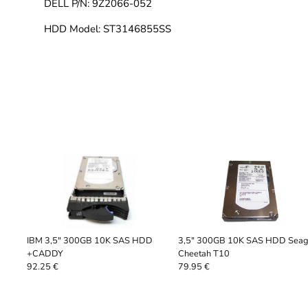
DELL P/N: 9Z2066-052
HDD Model: ST3146855SS
IBM 3,5" 300GB 10K SAS HDD
3,5" 300GB 10K SAS HDD Seag
+CADDY
Cheetah T10
92.25 €
79.95 €