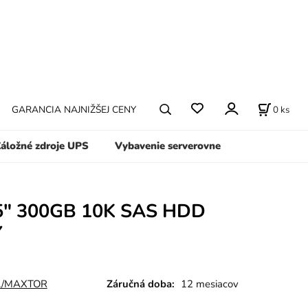
0
ks
GARANCIA NAJNIŽŠEJ CENY
áložné zdroje UPS
Vybavenie serverovne
5" 300GB 10K SAS HDD
Y
L/MAXTOR
Záručná doba:
12 mesiacov