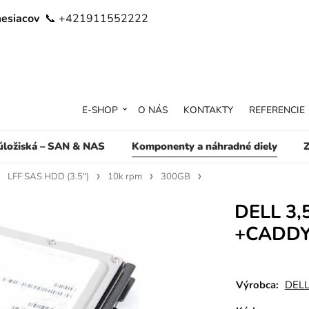
mesiacov
📞 +421911552222
E-SHOP
O NÁS
KONTAKTY
REFERENCIE
 úložiská – SAN & NAS
Komponenty a náhradné diely
Z
LFF SAS HDD (3.5")
10k rpm
300GB
DELL 3,
+CADD
Výrobca:
DEL