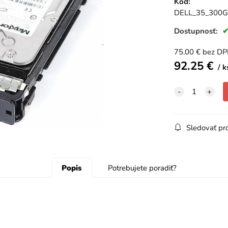
Kód:
DELL_35_300
Dostupnosť:
75.00
€
bez D
92.25
€
k
Sledovať pr
Popis
Potrebujete poradiť?