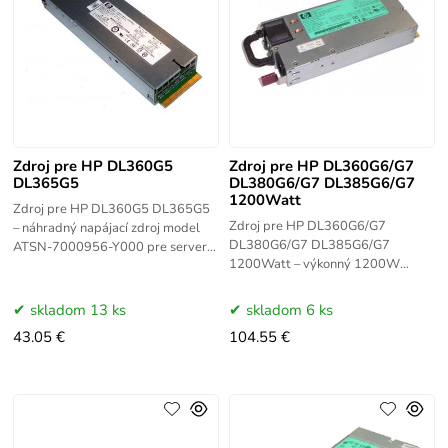
Zdroj pre HP DL360G5
Zdroj pre HP DL360G6/G7
DL365G5
DL380G6/G7 DL385G6/G7
1200Watt
Zdroj pre HP DL360G5 DL365G5
Zdroj pre HP DL360G6/G7
– náhradný napájací zdroj model
DL380G6/G7 DL385G6/G7
ATSN-7000956-Y000 pre servery
1200Watt – výkonný 1200W
HP ProLiant DL360 G5 a DL365
napájací zdroj HSTNS-PL11
G5. Hot-swap prevedenie
kompatibilný so servermi HP
zabezpečuje
skladom 13 ks
skladom 6 ks
ProLiant DL360 G6/G7, DL380
43.05 €
104.55 €
G6/G7 a