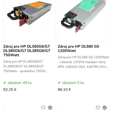
Zdroj pre HP DL360G6/G7
Zdroj pre HP DL580 G5
DL380G6/G7 DL385G6/G7
1200Watt
750Watt
Zdroj pre HP DL580 G5 1200Watt
Zdroj pre HP DL360G6/G7
– výkonný 1200W napájací zdroj
DL380G6/G7 DL385G6/G7
(P/N: 438202-002, 440785-001,
750Watt – spoľahlivý 750W
441830-001) určený pre server
napájací zdroj HSTNS-PL18
HP ProLiant DL580 G5. Hot-swap
kompatibilný so servermi HP
skladom 49 ks
skladom 5 ks
ProLiant DL360 G6/G7, DL380
92.25 €
86.10 €
G6/G7 a