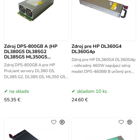
Zdroj DPS-800GB A (HP
Zdroj pre HP DL360G4
DL380G5 DL385G2
DL360G4p
DL385G5 ML350G5
Zdroj pre HP DL360G4 DL360G4p
ML370G5)
Zdroj DPS-800GB A pre HP
– náhradný 460W napájací zdroj
ProLiant servery DL380 G5,
model DPS-460BB B určený pre
DL385 G2, DL385 G5, ML350 G5
servery HP ProLiant DL360 G4 a
a ML370 G5 – redundantný 800W
DL360 G4p. Hot-swap prevedenie
napájací zdroj s vysokou
na sklade
skladom 10 ks
účinnosťou. Zabezpečuje
55.35 €
24.60 €