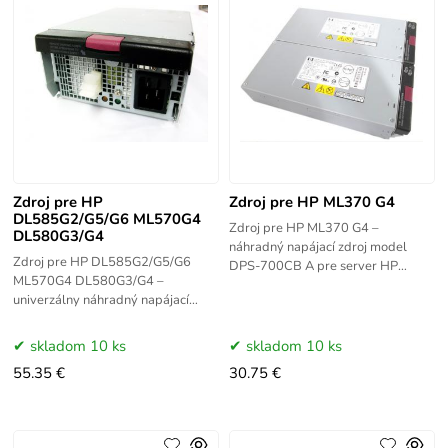
Zdroj pre HP
Zdroj pre HP ML370 G4
DL585G2/G5/G6 ML570G4
Zdroj pre HP ML370 G4 –
DL580G3/G4
náhradný napájací zdroj model
Zdroj pre HP DL585G2/G5/G6
DPS-700CB A pre server HP
ML570G4 DL580G3/G4 –
ProLiant ML370 G4. Výkon 700W.
univerzálny náhradný napájací
Hot-swap prevedenie zabezpečuje
zdroj HSTNS-PA01 kompatibilný
nepretržitú
so servermi HP ProLiant DL585
skladom 10 ks
skladom 10 ks
G2/G5/G6, ML570 G4 a
55.35 €
30.75 €