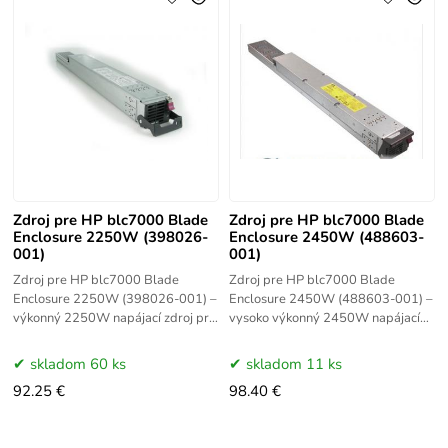
Zdroj pre HP blc7000 Blade
Zdroj pre HP blc7000 Blade
Enclosure 2250W (398026-
Enclosure 2450W (488603-
001)
001)
Zdroj pre HP blc7000 Blade
Zdroj pre HP blc7000 Blade
Enclosure 2250W (398026-001) –
Enclosure 2450W (488603-001) –
výkonný 2250W napájací zdroj pre
vysoko výkonný 2450W napájací
blade šasi HP BladeSystem
zdroj pre blade šasi HP
c7000. Part number 398026-001.
BladeSystem c7000. Part number
skladom 60 ks
skladom 11 ks
Hot-swap
488603-001. Hot-swap
92.25 €
98.40 €