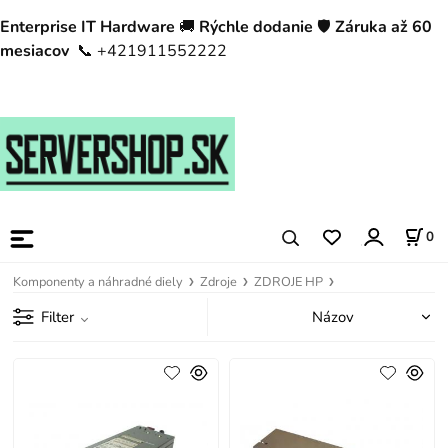
Enterprise IT Hardware
🚚
Rýchle dodanie
🛡️
Záruka až 60
mesiacov
📞 +421911552222
0
Komponenty a náhradné diely
Zdroje
ZDROJE HP
Filter