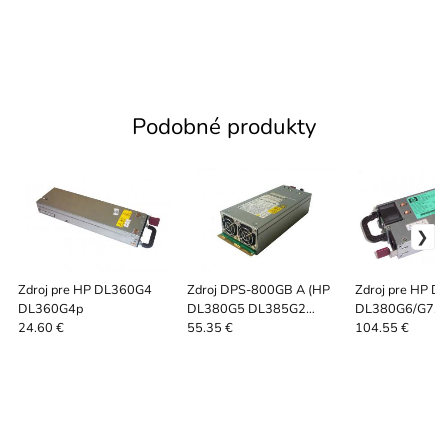
Podobné produkty
Zdroj pre HP DL360G4
Zdroj DPS-800GB A (HP
Zdroj pre HP 
DL360G4p
DL380G5 DL385G2
DL380G6/G7
DL385G5 ML350G5
DL385G6/G7 1
24.60 €
55.35 €
104.55 €
ML370G5)