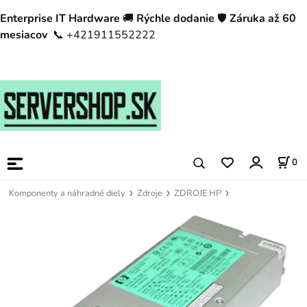
Enterprise IT Hardware
🚚
Rýchle dodanie
🛡️
Záruka až 60
mesiacov
📞 +421911552222
0
Komponenty a náhradné diely
Zdroje
ZDROJE HP