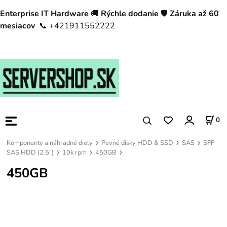
Enterprise IT Hardware
🚚
Rýchle dodanie
🛡️
Záruka až 60
mesiacov
📞 +421911552222
0
Komponenty a náhradné diely
Pevné disky HDD & SSD
SAS
SFF
SAS HDD (2.5")
10k rpm
450GB
450GB