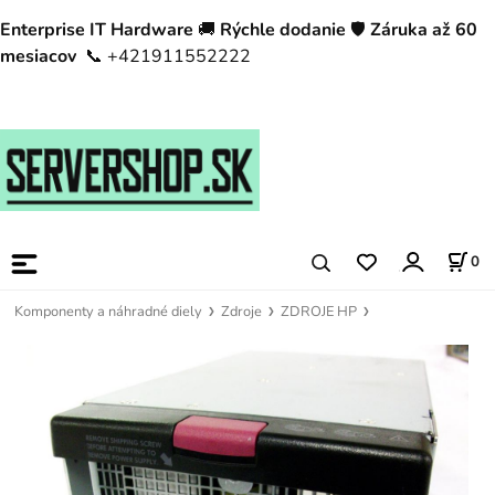
Enterprise IT Hardware
🚚
Rýchle dodanie
🛡️
Záruka až 60
mesiacov
📞 +421911552222
0
Komponenty a náhradné diely
Zdroje
ZDROJE HP