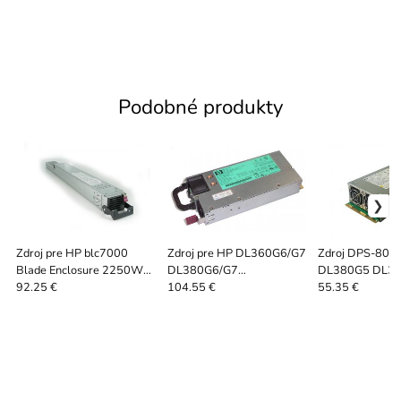
Podobné produkty
Zdroj pre HP blc7000
Zdroj pre HP DL360G6/G7
Zdroj DPS-800
Blade Enclosure 2250W
DL380G6/G7
DL380G5 DL3
(398026-001)
DL385G6/G7 1200Watt
DL385G5 ML3
92.25 €
104.55 €
55.35 €
ML370G5)