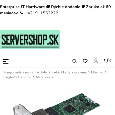
Enterprise IT Hardware
🚚
Rýchle dodanie
🛡️
Záruka až 60
mesiacov
📞 +421911552222
0
Komponenty a náhradné diely
Sieťové karty a modemy
Ethernet
SinglePort
PCI-E
Metalický