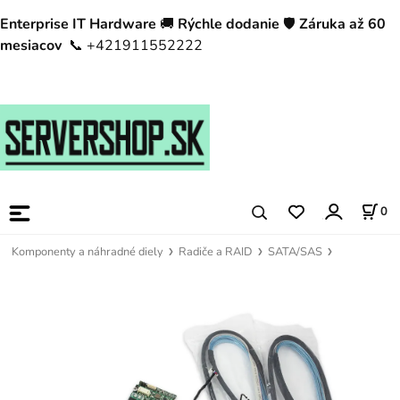
Enterprise IT Hardware
🚚
Rýchle dodanie
🛡️
Záruka až 60
mesiacov
📞 +421911552222
0
Komponenty a náhradné diely
Radiče a RAID
SATA/SAS