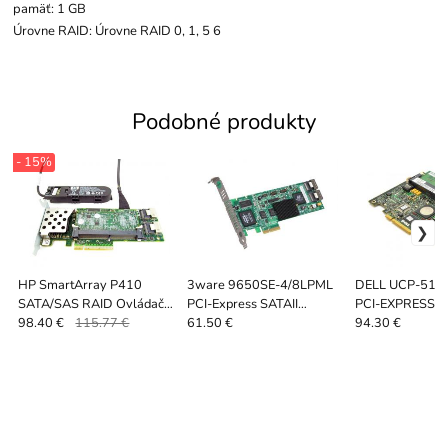
pamäť: 1 GB
Úrovne RAID: Úrovne RAID 0, 1, 5 6
Podobné produkty
- 15%
HP SmartArray P410
3ware 9650SE-4/8LPML
DELL UCP-51 P
SATA/SAS RAID Ovládač
PCI-Express SATAII
PCI-EXPRESS S
+256MB BBWC
kontroler
CONTROLLER
98.40 €
115.77 €
61.50 €
94.30 €