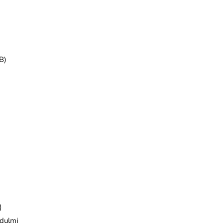
B)
)
dulmi