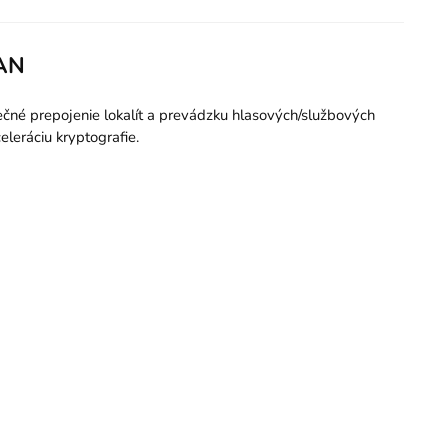
WAN
ečné prepojenie lokalít a prevádzku hlasových/službových
eráciu kryptografie.