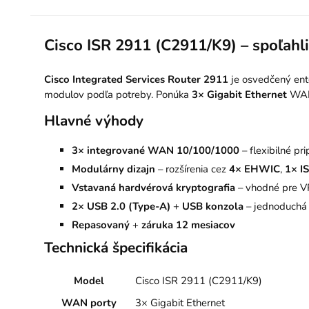
Cisco ISR 2911 (C2911/K9) – spoľah
Cisco Integrated Services Router 2911
je osvedčený ente
modulov podľa potreby. Ponúka
3× Gigabit Ethernet
WAN 
Hlavné výhody
3× integrované WAN 10/100/1000
– flexibilné pri
Modulárny dizajn
– rozšírenia cez
4× EHWIC
,
1× I
Vstavaná hardvérová kryptografia
– vhodné pre V
2× USB 2.0 (Type-A)
+
USB konzola
– jednoduchá 
Repasovaný
+
záruka 12 mesiacov
Technická špecifikácia
Model
Cisco ISR 2911 (C2911/K9)
WAN porty
3× Gigabit Ethernet