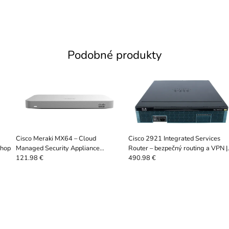
Podobné produkty
Cisco Meraki MX64 – Cloud
Cisco 2921 Integrated Services
Shop
Managed Security Appliance
Router – bezpečný routing a VPN |
(Firewall/SD-WAN) | ServerShop
ServerShop
121.98 €
490.98 €