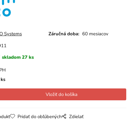
O Systems
Záručná doba:
60 mesiacov
911
skladom 27 ks
DPH
ks
odukt
Pridať do obľúbených
Zdielať