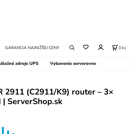
0
ks
GARANCIA NAJNIŽŠEJ CENY
áložné zdroje UPS
Vybavenie serverovne
R 2911 (C2911/K9) router – 3×
| ServerShop.sk