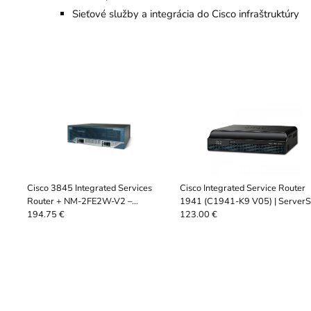
Sieťové služby a integrácia do Cisco infraštruktúry
Cisco 3845 Integrated Services
Cisco Integrated Service Router
Router + NM-2FE2W-V2 –
1941 (C1941-K9 V05) | Server
enterprise WAN | ServerShop
194.75 €
123.00 €