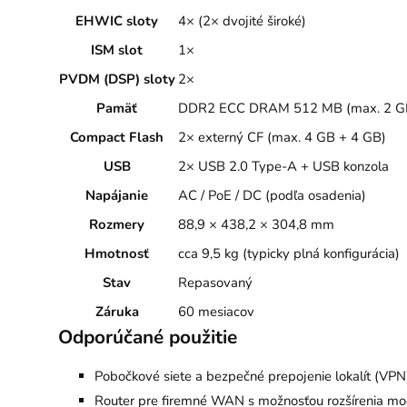
EHWIC sloty
4× (2× dvojité široké)
ISM slot
1×
PVDM (DSP) sloty
2×
Pamäť
DDR2 ECC DRAM 512 MB (max. 2 G
Compact Flash
2× externý CF (max. 4 GB + 4 GB)
USB
2× USB 2.0 Type-A + USB konzola
Napájanie
AC / PoE / DC (podľa osadenia)
Rozmery
88,9 × 438,2 × 304,8 mm
Hmotnosť
cca 9,5 kg (typicky plná konfigurácia)
Stav
Repasovaný
Záruka
60 mesiacov
Odporúčané použitie
Pobočkové siete a bezpečné prepojenie lokalít (VPN
Router pre firemné WAN s možnosťou rozšírenia mo