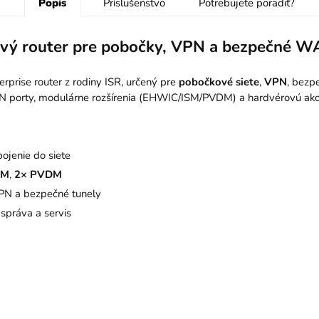
Popis
Príslušenstvo
Potrebujete poradiť?
livý router pre pobočky, VPN a bezpečné 
rprise router z rodiny ISR, určený pre
pobočkové siete
,
VPN
, bezp
porty, modulárne rozšírenia (EHWIC/ISM/PVDM) a hardvérovú akcel
pojenie do siete
SM
,
2× PVDM
PN a bezpečné tunely
správa a servis