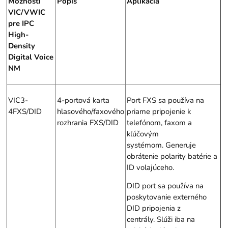
Možnosti
Popis
Aplikácia
VIC/VWIC
pre IPC
High-
Density
Digital Voice
NM
VIC3-
4-portová karta
Port FXS sa používa na
4FXS/DID
hlasového/faxového
priame pripojenie k
rozhrania FXS/DID
telefónom, faxom a
kľúčovým
systémom. Generuje
obrátenie polarity batérie a
ID volajúceho.
DID port sa používa na
poskytovanie externého
DID pripojenia z
centrály. Slúži iba na