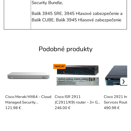
Security Bundle,
Balík 3945 SRE, 3945 Hlasové zabezpečenie a
Balík CUBE, Balík 3945 Hlasové zabezpečenie
Podobné produkty
*AKCIA*
Cisco Meraki MX64 – Cloud
Cisco ISR 2911
Cisco 2921 Inte
Managed Security
(C2911/K9) router – 3× GE
Services Router
Appliance (Firewall/SD-
WAN | ServerShop.sk
routing a VPN |
121.98 €
246.00 €
490.98 €
WAN) | ServerShop