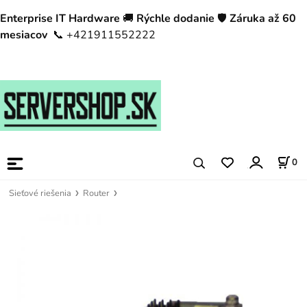
Enterprise IT Hardware
🚚
Rýchle dodanie
🛡️
Záruka až 60
mesiacov
📞 +421911552222
0
Sieťové riešenia
Router