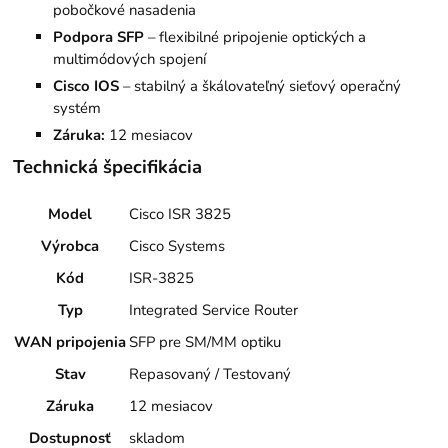
pobočkové nasadenia
Podpora SFP
– flexibilné pripojenie optických a
multimódových spojení
Cisco IOS
– stabilný a škálovateľný sieťový operačný
systém
Záruka:
12 mesiacov
Technická špecifikácia
Model
Cisco ISR 3825
Výrobca
Cisco Systems
Kód
ISR-3825
Typ
Integrated Service Router
WAN pripojenia
SFP pre SM/MM optiku
Stav
Repasovaný / Testovaný
Záruka
12 mesiacov
Dostupnosť
skladom