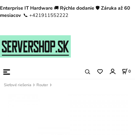
Enterprise IT Hardware
🚚
Rýchle dodanie
🛡️
Záruka až 60
mesiacov
📞 +421911552222
0
Sieťové riešenia
Router