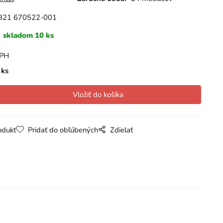
B21 670522-001
skladom 10 ks
DPH
ks
odukt
Pridať do obľúbených
Zdielať