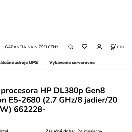
0
ks
GARANCIA NAJNIŽŠEJ CENY
áložné zdroje UPS
Vybavenie serverovne
 procesora HP DL380p Gen8
on E5-2680 (2,7 GHz/8 jadier/20
 W) 662228-
ntel
Záručná doba:
24 mesiacov