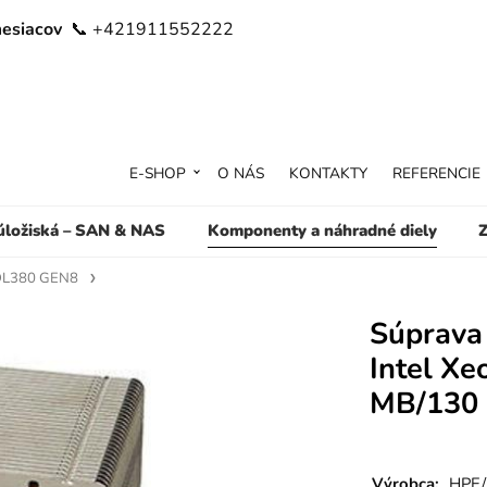
mesiacov
📞 +421911552222
E-SHOP
O NÁS
KONTAKTY
REFERENCIE
 úložiská – SAN & NAS
Komponenty a náhradné diely
Z
 DL380 GEN8
Súprava
Intel Xe
MB/130
Výrobca:
HPE/I