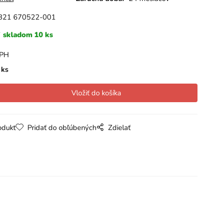
B21 670522-001
skladom 10 ks
DPH
ks
odukt
Pridať do obľúbených
Zdielať