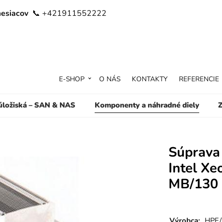
mesiacov
📞 +421911552222
E-SHOP
O NÁS
KONTAKTY
REFERENCIE
 úložiská – SAN & NAS
Komponenty a náhradné diely
Z
Súprava
Intel Xe
MB/130
Výrobca:
HPE/I