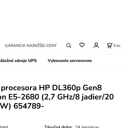
0
ks
GARANCIA NAJNIŽŠEJ CENY
áložné zdroje UPS
Vybavenie serverovne
 procesora HP DL360p Gen8
on E5-2680 (2,7 GHz/8 jadier/20
 W) 654789-
ntel
Záručná doba:
24 mesiacov