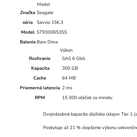
Model
Značka
Seagate
séria
Savvio 15K.3
Model
ST9300653SS
Balenie
Bare Drive
Výkon
Rozhranie
SAS 6 Gb/s
Kapacita
300 GB
Cache
64 MB
Priemerná latencia
2 ms
RPM
15 000 otáčok za minútu
Dvojnásobná kapacita úložiska údajov Tier 1 
Poskytuje až 21 % zlepšenie výkonu sekvenčnéh