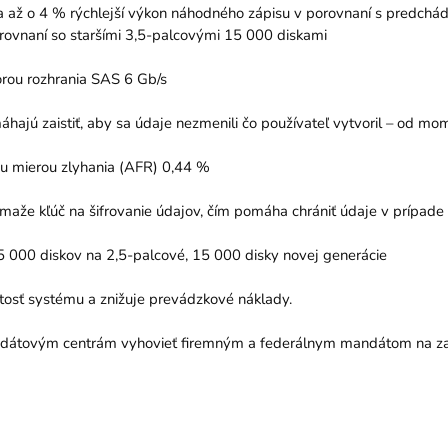
 a až o 4 % rýchlejší výkon náhodného zápisu v porovnaní s predchá
orovnaní so staršími 3,5-palcovými 15 000 diskami
orou rozhrania SAS 6 Gb/s
áhajú zaistiť, aby sa údaje nezmenili čo používateľ vytvoril – od m
ou mierou zlyhania (AFR) 0,44 %
maže kľúč na šifrovanie údajov, čím pomáha chrániť údaje v prípade 
5 000 diskov na 2,5-palcové, 15 000 disky novej generácie
itosť systému a znižuje prevádzkové náklady.
 dátovým centrám vyhovieť firemným a federálnym mandátom na za