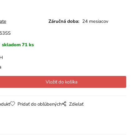
ate
Záručná doba:
24 mesiacov
53SS
skladom 71 ks
PH
s
odukt
Pridať do obľúbených
Zdielať