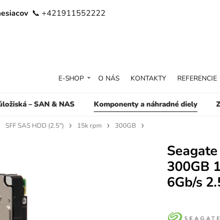
mesiacov
📞 +421911552222
E-SHOP
O NÁS
KONTAKTY
REFERENCIE
 úložiská – SAN & NAS
Komponenty a náhradné diely
Z
SFF SAS HDD (2.5")
15k rpm
300GB
Seagate
300GB 
6Gb/s 2.