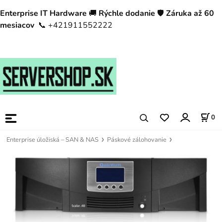
Enterprise IT Hardware
🚚
Rýchle dodanie
🛡️
Záruka až 60
mesiacov
📞 +421911552222
0
Enterprise úložiská – SAN & NAS
Páskové zálohovanie