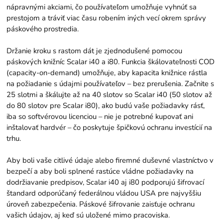
nápravnými akciami, čo používateľom umožňuje vyhnúť sa
prestojom a tráviť viac času robením iných vecí okrem správy
páskového prostredia.
Držanie kroku s rastom dát je zjednodušené pomocou
páskových knižníc Scalar i40 a i80. Funkcia škálovateľnosti COD
(capacity-on-demand) umožňuje, aby kapacita knižnice rástla
na požiadanie s údajmi používateľov – bez prerušenia. Začnite s
25 slotmi a škálujte až na 40 slotov so Scalar i40 (50 slotov až
do 80 slotov pre Scalar i80), ako budú vaše požiadavky rásť,
iba so softvérovou licenciou – nie je potrebné kupovať ani
inštalovať hardvér – čo poskytuje špičkovú ochranu investícií na
trhu.
Aby boli vaše citlivé údaje alebo firemné duševné vlastníctvo v
bezpečí a aby boli splnené rastúce vládne požiadavky na
dodržiavanie predpisov, Scalar i40 aj i80 podporujú šifrovací
štandard odporúčaný federálnou vládou USA pre najvyššiu
úroveň zabezpečenia. Páskové šifrovanie zaisťuje ochranu
vašich údajov, aj keď sú uložené mimo pracoviska.