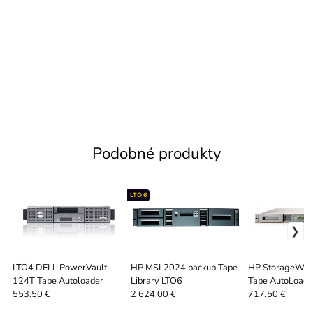
Podobné produkty
LTO 6
LTO4 DELL PowerVault
HP MSL2024 backup Tape
HP StorageWor
124T Tape Autoloader
Library LTO6
Tape AutoLoade
drive SAS
553.50 €
2 624.00 €
717.50 €