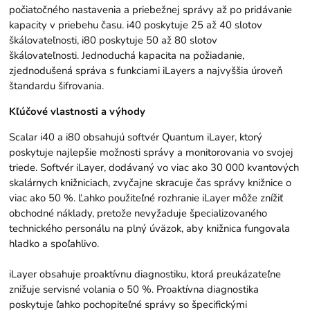
počiatočného nastavenia a priebežnej správy až po pridávanie
kapacity v priebehu času. i40 poskytuje 25 až 40 slotov
škálovateľnosti, i80 poskytuje 50 až 80 slotov
škálovateľnosti. Jednoduchá kapacita na požiadanie,
zjednodušená správa s funkciami iLayers a najvyššia úroveň
štandardu šifrovania.
Kľúčové vlastnosti a výhody
Scalar i40 a i80 obsahujú softvér Quantum iLayer, ktorý
poskytuje najlepšie možnosti správy a monitorovania vo svojej
triede. Softvér iLayer, dodávaný vo viac ako 30 000 kvantových
skalárnych knižniciach, zvyčajne skracuje čas správy knižnice o
viac ako 50 %. Ľahko použiteľné rozhranie iLayer môže znížiť
obchodné náklady, pretože nevyžaduje špecializovaného
technického personálu na plný úväzok, aby knižnica fungovala
hladko a spoľahlivo.
iLayer obsahuje proaktívnu diagnostiku, ktorá preukázateľne
znižuje servisné volania o 50 %. Proaktívna diagnostika
poskytuje ľahko pochopiteľné správy so špecifickými