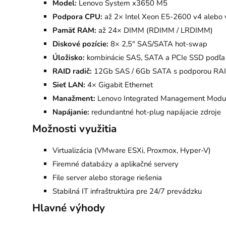
Model:
Lenovo System x3650 M5
Podpora CPU:
až 2× Intel Xeon E5-2600 v4 alebo 
Pamäť RAM:
až 24× DIMM (RDIMM / LRDIMM)
Diskové pozície:
8× 2,5" SAS/SATA hot-swap
Úložisko:
kombinácie SAS, SATA a PCIe SSD podľa 
RAID radič:
12Gb SAS / 6Gb SATA s podporou RA
Sieť LAN:
4× Gigabit Ethernet
Manažment:
Lenovo Integrated Management Modu
Napájanie:
redundantné hot-plug napájacie zdroje
Možnosti využitia
Virtualizácia (VMware ESXi, Proxmox, Hyper-V)
Firemné databázy a aplikačné servery
File server alebo storage riešenia
Stabilná IT infraštruktúra pre 24/7 prevádzku
Hlavné výhody