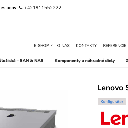
mesiacov
📞 +421911552222
E-SHOP
O NÁS
KONTAKTY
REFERENCIE
 úložiská – SAN & NAS
Komponenty a náhradné diely
Z
Lenovo 
Konfigurátor