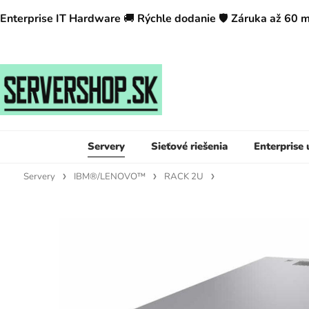
Enterprise IT Hardware
🚚
Rýchle dodanie
🛡️
Záruka až 60 
Servery
Sieťové riešenia
Enterprise
Servery
IBM®/LENOVO™
RACK 2U