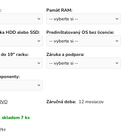
)
:
Pamäť RAM
:
ska HDD alebo SSD
:
Predinštalovaný OS bez licencie
:
 do 19" racku
:
Záruka a podpora
:
mponenty
:
OVO
Záručná doba:
12 mesiacov
skladom 7 ks
DPH