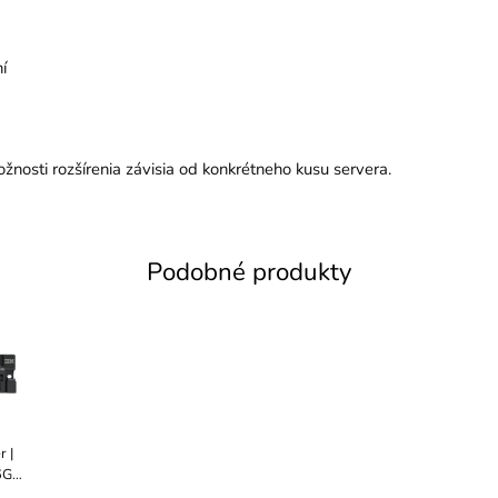
í
osti rozšírenia závisia od konkrétneho kusu servera.
Podobné produkty
 |
6GB