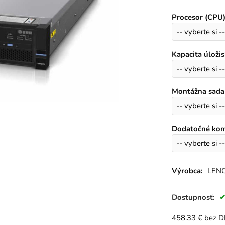
Procesor (CPU
Kapacita úloži
Montážna sada
Dodatočné ko
Výrobca:
LEN
Dostupnosť:
458.33
€
bez 