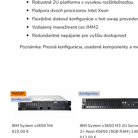
Robustná 2U platforma s vysokou rozšíriteľnosťou
Podpora dvoch procesorov Intel Xeon
Flexibilné diskové konfigurácie v hot-swap preveden
Vzdialený manažment cez IMM2
Redundantné napájanie pre vyššiu dostupnosť
Poznámka: Presná konfigurácia, osadené komponenty a možn
*AKCIA*
Konfigurátor
Konfigurátor
IBM System x3650 M4
IBM System x3650 M3 2U Server
2× Xeon X5650 | 8GB RAM | 14
615.00 €
SAS
512.50 €