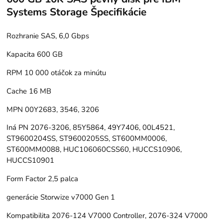
Systems Storage Špecifikácie
Rozhranie
SAS, 6,0 Gbps
Kapacita
600 GB
RPM
10 000 otáčok za minútu
Cache
16 MB
MPN
00Y2683, 3546, 3206
Iná PN
2076-3206, 85Y5864, 49Y7406, 00L4521,
ST9600204SS, ST9600205SS, ST600MM0006,
ST600MM0088, HUC106060CSS60, HUCCS10906,
HUCCS10901
Form Factor
2,5 palca
generácie
Storwize v7000 Gen 1
Kompatibilita
2076-124 V7000 Controller, 2076-324 V7000