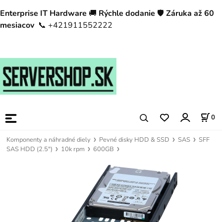
Enterprise IT Hardware
🚚
Rýchle dodanie
🛡️
Záruka až 60
mesiacov
📞 +421911552222
0
Komponenty a náhradné diely
Pevné disky HDD & SSD
SAS
SFF
SAS HDD (2.5")
10k rpm
600GB