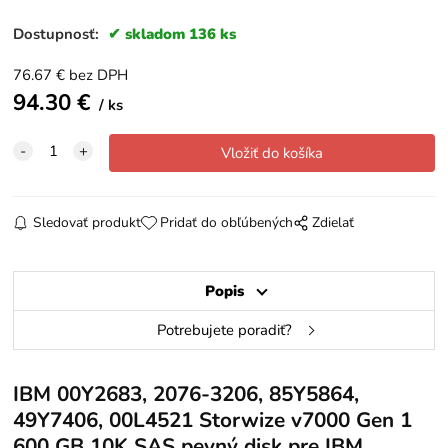
Dostupnosť:
skladom 136 ks
76.67
€
bez DPH
94.30
€
ks
Sledovať produkt
Pridať do obľúbených
Zdielať
Popis
Potrebujete poradiť?
IBM 00Y2683, 2076-3206, 85Y5864,
49Y7406, 00L4521 Storwize v7000 Gen 1
600 GB 10K SAS pevný disk pre IBM