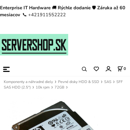
Enterprise IT Hardware
🚚
Rýchle dodanie
🛡️
Záruka až 60
mesiacov
📞 +421911552222
0
Komponenty a náhradné diely
Pevné disky HDD & SSD
SAS
SFF
SAS HDD (2.5")
10k rpm
72GB