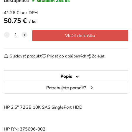
Dostupnosť:
skladom 254 ks
41.26
€
bez DPH
50.75
€
ks
Sledovať produkt
Pridať do obľúbených
Zdielať
Popis
Potrebujete poradiť?
HP 2,5" 72GB 10K SAS SinglePort HDD
HP P/N: 375696-002