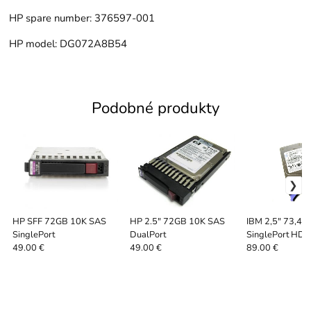
HP spare number: 376597-001
HP model: DG072A8B54
Podobné produkty
HP SFF 72GB 10K SAS
HP 2.5" 72GB 10K SAS
IBM 2,5" 73,4 
SinglePort
DualPort
SinglePort HDD
49.00 €
49.00 €
89.00 €