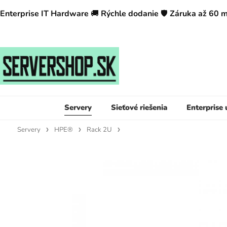
Enterprise IT Hardware
🚚
Rýchle dodanie
🛡️
Záruka až 60 
Servery
Sieťové riešenia
Enterprise
Servery
HPE®
Rack 2U