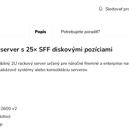
Sledovať pr
Popis
Potrebujete poradiť?
server s 25× SFF diskovými pozíciami
bilný 2U rackový server určený pre náročné firemné a enterprise na
databázové systémy alebo konsolidáciu serverov.
5-2600 v2
otov)
ap