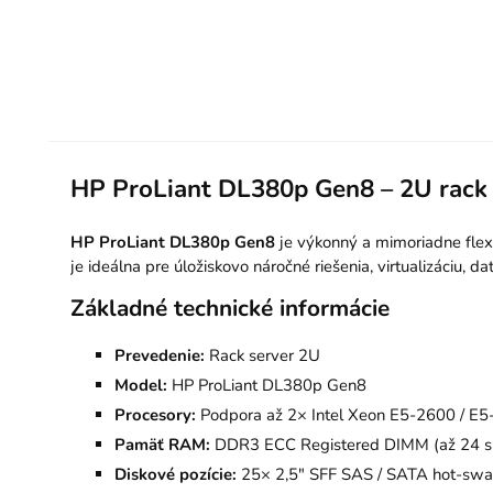
HP ProLiant DL380p Gen8 – 2U rack 
HP ProLiant DL380p Gen8
je výkonný a mimoriadne flexi
je ideálna pre úložiskovo náročné riešenia, virtualizáciu, 
Základné technické informácie
Prevedenie:
Rack server 2U
Model:
HP ProLiant DL380p Gen8
Procesory:
Podpora až 2× Intel Xeon E5-2600 / E
Pamäť RAM:
DDR3 ECC Registered DIMM (až 24 sl
Diskové pozície:
25× 2,5" SFF SAS / SATA hot-sw