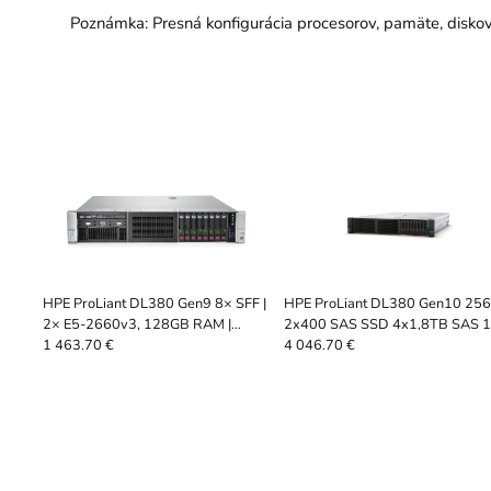
Poznámka: Presná konfigurácia procesorov, pamäte, diskov
HPE ProLiant DL380 Gen9 8× SFF |
HPE ProLiant DL380 Gen10 25
2× E5-2660v3, 128GB RAM |
2x400 SAS SSD 4x1,8TB SAS 1
ServerShop.sk
1 463.70 €
4 046.70 €