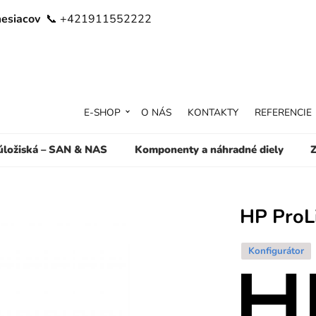
mesiacov
📞 +421911552222
E-SHOP
O NÁS
KONTAKTY
REFERENCIE
 úložiská – SAN & NAS
Komponenty a náhradné diely
Z
HP ProL
Konfigurátor