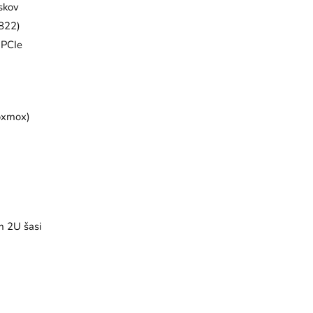
skov
P822)
 PCIe
roxmox)
m 2U šasi