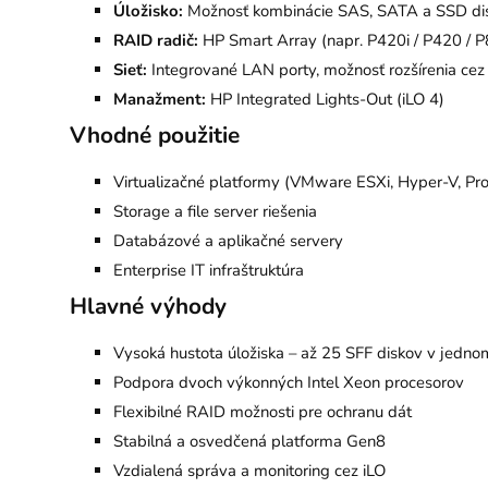
Úložisko:
Možnosť kombinácie SAS, SATA a SSD di
RAID radič:
HP Smart Array (napr. P420i / P420 / 
Sieť:
Integrované LAN porty, možnosť rozšírenia cez
Manažment:
HP Integrated Lights-Out (iLO 4)
Vhodné použitie
Virtualizačné platformy (VMware ESXi, Hyper-V, P
Storage a file server riešenia
Databázové a aplikačné servery
Enterprise IT infraštruktúra
Hlavné výhody
Vysoká hustota úložiska – až 25 SFF diskov v jedno
Podpora dvoch výkonných Intel Xeon procesorov
Flexibilné RAID možnosti pre ochranu dát
Stabilná a osvedčená platforma Gen8
Vzdialená správa a monitoring cez iLO