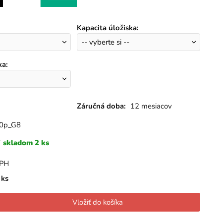
Kapacita úložiska
:
ka
:
Záručná doba:
12 mesiacov
0p_G8
skladom 2 ks
DPH
ks