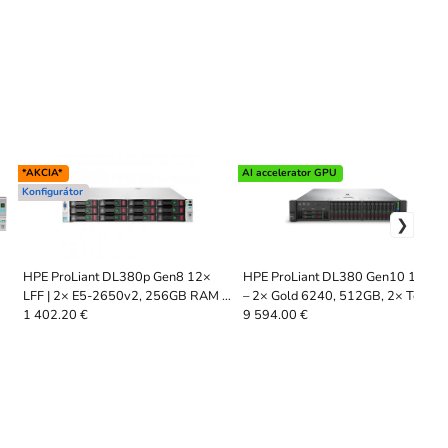
*AKCIA*
AI accelerator GPU
Konfigurátor
HPE ProLiant DL380p Gen8 12×
HPE ProLiant DL380 Gen10 18SFF
LFF | 2× E5-2650v2, 256GB RAM |
– 2× Gold 6240, 512GB, 2× Tesla
ServerShop.sk
T4 | ServerShop
1 402.20 €
9 594.00 €