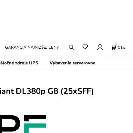
0
ks
GARANCIA NAJNIŽŠEJ CENY
áložné zdroje UPS
Vybavenie serverovne
iant DL380p G8 (25xSFF)