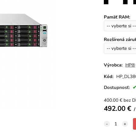
Pamäť RAM
:
Rozšírená záru
Výrobca:
HP®
Kód:
HP_DL38
Dostupnosť:
400.00
€
bez 
492.00
€