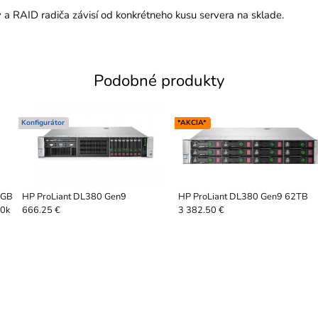
 a RAID radiča závisí od konkrétneho kusu servera na sklade.
Podobné produkty
Konfigurátor
*AKCIA*
6GB
HP ProLiant DL380 Gen9
HP ProLiant DL380 Gen9 62TB
0k
666.25 €
3 382.50 €