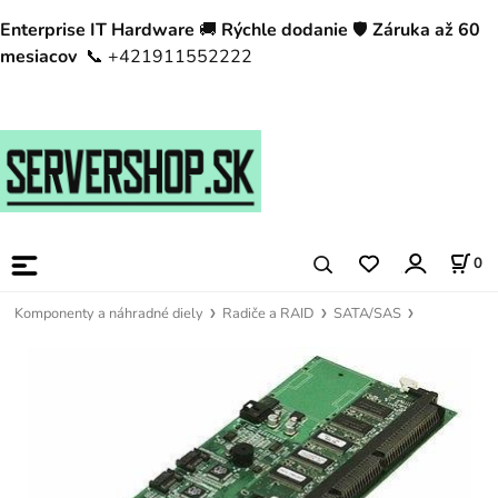
Enterprise IT Hardware
🚚
Rýchle dodanie
🛡️
Záruka až 60
mesiacov
📞 +421911552222
0
Komponenty a náhradné diely
Radiče a RAID
SATA/SAS