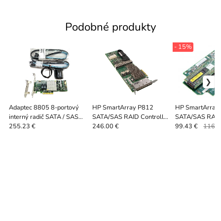
Podobné produkty
- 15%
Adaptec 8805 8-portový
HP SmartArray P812
HP SmartArray
interný radič SATA / SAS
SATA/SAS RAID Controller
SATA/SAS RAID
RAID 12G PCIe x8 3.0
+1GB FBWC
+256MB BBW
255.23 €
246.00 €
99.43 €
116.9
1024 MB 1 GB