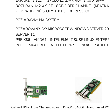
EXPANZNÉ SLOTY SPOLU (ZADARMO) : 2 (0) X SFP+
ROZHRANIA: 2 X SIEŤ - 8GB FIBER CHANNEL (KRÁTKA
KOMPATIBILNÉ SLOTY: 1 X PCI EXPRESS X8
POŽIADAVKY NA SYSTÉM
POŽADOVANÝ OS: MICROSOFT WINDOWS SERVER 2003 
SERVER 11
PRE X86 - AMD64 - INTEL EM64T SUSE LINUX ENTER
INTEL EM64T RED HAT ENTERPRISE LINUX 5 PRE IN
DualPort 8Gbit Fibre Channel PCI-e
DualPort 4Gbit Fibre Channel PC