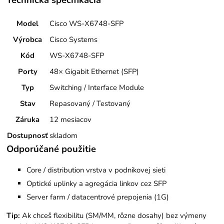
Model
Cisco WS-X6748-SFP
Výrobca
Cisco Systems
Kód
WS-X6748-SFP
Porty
48× Gigabit Ethernet (SFP)
Typ
Switching / Interface Module
Stav
Repasovaný / Testovaný
Záruka
12 mesiacov
Dostupnosť
skladom
Odporúčané použitie
Core / distribution vrstva v podnikovej sieti
Optické uplinky a agregácia linkov cez SFP
Server farm / datacentrové prepojenia (1G)
Tip:
Ak chceš flexibilitu (SM/MM, rôzne dosahy) bez výmeny