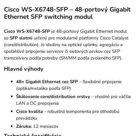
Cisco WS-X6748-SFP – 48-portový Gigabit
Ethernet SFP switching modul
Cisco WS-X6748-SFP
je 48-portový Gigabit Ethernet modul
so
SFP slotmi
určený pre modularné platformy Cisco Catalyst
(core/distribution). Je ideálny na optické uplinky, agregáciu a
spoľahlivé pripojenie serverov či sieťových prvkov cez SFP
transceivery podľa potreby (SM/MM podľa zvoleného SFP).
Hlavné výhody
48× Gigabit Ethernet cez SFP
– flexibilné pripojenie
(optika/metalika podľa SFP)
Škálovanie core/distribution vrstvy
– vhodné pre väčšie
LAN a DC prepojenia
Cisco kvalita
– robustná komponenta pre dlhodobú
prevádzku
Záruka:
12 mesiacov
Technická špecifikácia