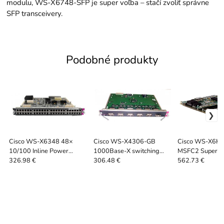
modulu, WS-X6748-SFP je super voľba – stačí zvoliť správne
SFP transceivery.
Podobné produkty
Cisco WS-X6348 48×
Cisco WS-X4306-GB
Cisco WS-X6K-
10/100 Inline Power
1000Base-X switching
MSFC2 Supervis
capable module |
module | ServerShop
skladom | Serv
326.98 €
306.48 €
562.73 €
ServerShop