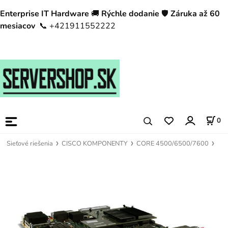
Enterprise IT Hardware
🚚
Rýchle dodanie
🛡️
Záruka až 60
mesiacov
📞 +421911552222
0
Sieťové riešenia
CISCO KOMPONENTY
CORE 4500/6500/7600