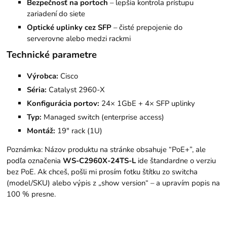
Bezpečnosť na portoch
– lepšia kontrola prístupu
zariadení do siete
Optické uplinky cez SFP
– čisté prepojenie do
serverovne alebo medzi rackmi
Technické parametre
Výrobca:
Cisco
Séria:
Catalyst 2960-X
Konfigurácia portov:
24× 1GbE + 4× SFP uplinky
Typ:
Managed switch (enterprise access)
Montáž:
19" rack (1U)
Poznámka: Názov produktu na stránke obsahuje “PoE+”, ale
podľa označenia
WS-C2960X-24TS-L
ide štandardne o verziu
bez PoE. Ak chceš, pošli mi prosím fotku štítku zo switcha
(model/SKU) alebo výpis z „show version“ – a upravím popis na
100 % presne.