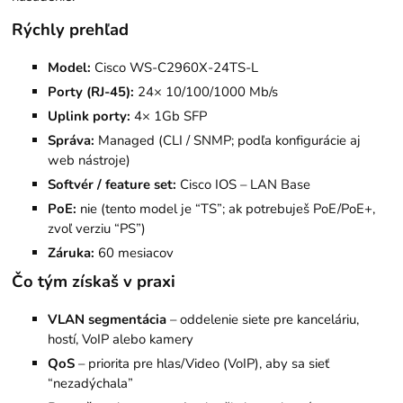
Rýchly prehľad
Model:
Cisco WS-C2960X-24TS-L
Porty (RJ-45):
24× 10/100/1000 Mb/s
Uplink porty:
4× 1Gb SFP
Správa:
Managed (CLI / SNMP; podľa konfigurácie aj
web nástroje)
Softvér / feature set:
Cisco IOS – LAN Base
PoE:
nie (tento model je “TS”; ak potrebuješ PoE/PoE+,
zvoľ verziu “PS”)
Záruka:
60 mesiacov
Čo tým získaš v praxi
VLAN segmentácia
– oddelenie siete pre kanceláriu,
hostí, VoIP alebo kamery
QoS
– priorita pre hlas/Video (VoIP), aby sa sieť
“nezadýchala”