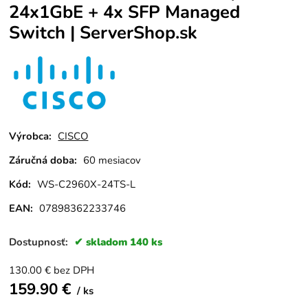
24x1GbE + 4x SFP Managed
Switch | ServerShop.sk
Výrobca:
CISCO
Záručná doba:
60 mesiacov
Kód:
WS-C2960X-24TS-L
EAN:
07898362233746
Dostupnosť:
skladom 140 ks
130.00
€
bez DPH
159.90
€
ks