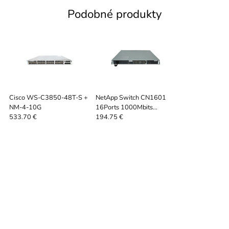
Podobné produkty
Cisco WS-C3850-48T-S +
NetApp Switch CN1601
NM-4-10G
16Ports 1000Mbits
Managed NAE-1102
533.70 €
194.75 €