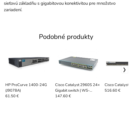
sieťovú základňu s gigabitovou konektivitou pre množstvo
zariadení.
Podobné produkty
HP ProCurve 1400-24G
Cisco Catalyst 2960S 24×
Cisco Catalyst
(J9078A)
Gigabit switch | WS-
516.60 €
C2960S-24TS-L v04 |
61.50 €
147.60 €
ServerShop