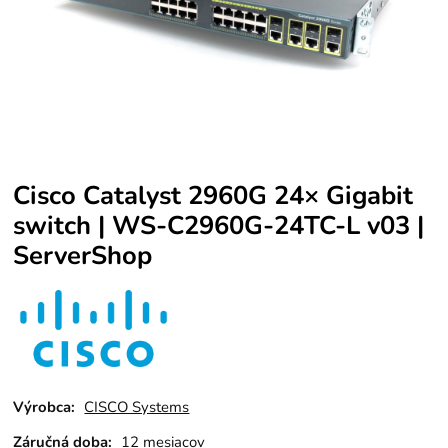
Cisco Catalyst 2960G 24× Gigabit
switch | WS-C2960G-24TC-L v03 |
ServerShop
Výrobca:
CISCO Systems
Záručná doba:
12 mesiacov