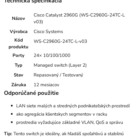
Technická špecifikácia
Cisco Catalyst 2960G (WS-C2960G-24TC-L
Názov
v03)
Výrobca
Cisco Systems
Kód
WS-C2960G-24TC-L-v03
produktu
Porty
24× 10/100/1000
Typ
Managed switch (Layer 2)
Stav
Repasovaný / Testovaný
Záruka
12 mesiacov
Odporúčané použitie
LAN siete malých a stredných podnikateľských prostredí
ako agregácia klientskych segmentov v racku
prostredia vyžadujúce základné VLAN, QoS a správu
Tip:
Tento switch je ideálny, ak hľadáš spoľahlivú a stabilnú