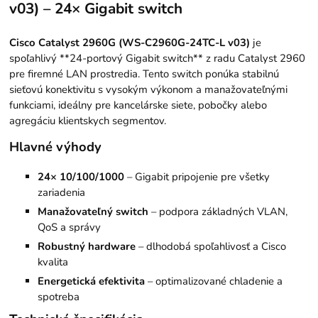
v03) – 24× Gigabit switch
Cisco Catalyst 2960G (WS-C2960G-24TC-L v03)
je
spoľahlivý **24-portový Gigabit switch** z radu Catalyst 2960
pre firemné LAN prostredia. Tento switch ponúka stabilnú
sieťovú konektivitu s vysokým výkonom a manažovateľnými
funkciami, ideálny pre kancelárske siete, pobočky alebo
agregáciu klientskych segmentov.
Hlavné výhody
24× 10/100/1000
– Gigabit pripojenie pre všetky
zariadenia
Manažovateľný switch
– podpora základných VLAN,
QoS a správy
Robustný hardware
– dlhodobá spoľahlivosť a Cisco
kvalita
Energetická efektivita
– optimalizované chladenie a
spotreba