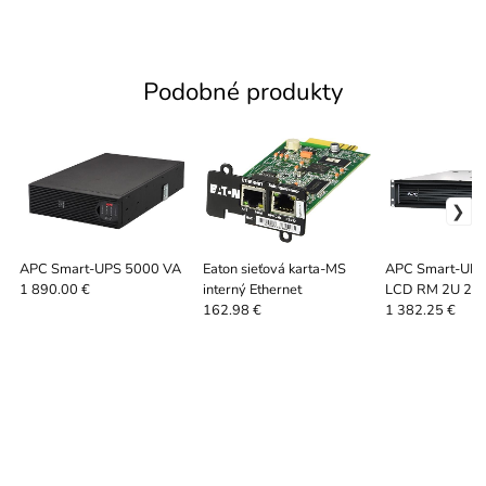
Podobné produkty
APC Smart-UPS 5000 VA
Eaton sieťová karta-MS
APC Smart-UPS
interný Ethernet
LCD RM 2U 23
1 890.00 €
162.98 €
1 382.25 €