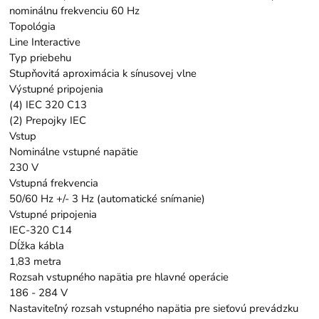
nominálnu frekvenciu 60 Hz
Topológia
Line Interactive
Typ priebehu
Stupňovitá aproximácia k sínusovej vlne
Výstupné pripojenia
(4) IEC 320 C13
(2) Prepojky IEC
Vstup
Nominálne vstupné napätie
230 V
Vstupná frekvencia
50/60 Hz +/- 3 Hz (automatické snímanie)
Vstupné pripojenia
IEC-320 C14
Dĺžka kábla
1,83 metra
Rozsah vstupného napätia pre hlavné operácie
186 - 284 V
Nastaviteľný rozsah vstupného napätia pre sieťovú prevádzku