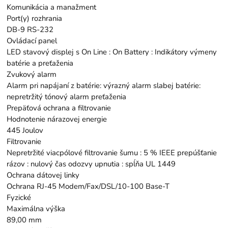
Komunikácia a manažment
Port(y) rozhrania
DB-9 RS-232
Ovládací panel
LED stavový displej s On Line : On Battery : Indikátory výmeny
batérie a preťaženia
Zvukový alarm
Alarm pri napájaní z batérie: výrazný alarm slabej batérie:
nepretržitý tónový alarm preťaženia
Prepäťová ochrana a filtrovanie
Hodnotenie nárazovej energie
445 Joulov
Filtrovanie
Nepretržité viacpólové filtrovanie šumu : 5 % IEEE prepúšťanie
rázov : nulový čas odozvy upnutia : spĺňa UL 1449
Ochrana dátovej linky
Ochrana RJ-45 Modem/Fax/DSL/10-100 Base-T
Fyzické
Maximálna výška
89,00 mm