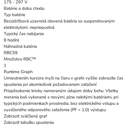
175 - 297 V
Batérie a doba chodu
Typ batérie
Bezúdržbová uzavretá olovená batéria so suspendovaným
elektrolytom: nepriepustná
Typický čas nabíjania
8 hodín)
Náhradná batéria
RBC59
Množstvo RBC™
1
Runtime Graph
Umiestnením kurzora myši na čiaru v grafe vyššie zobrazíte čas
spustenia pri akomkoľvek požadovanom zaťažení
Prispôsobenie krivky nameraným údajom doby behu. Všetky
merania boli vykonané s novými, plne nabitými batériami, pri
typických podmienkach prostredia, bez elektrického vstupu a
vyváženého odporového zaťaženia (PF = 1,0) výstupu.
Zobraziť zväčšený graf
Zobraziť tabuľku spustenia