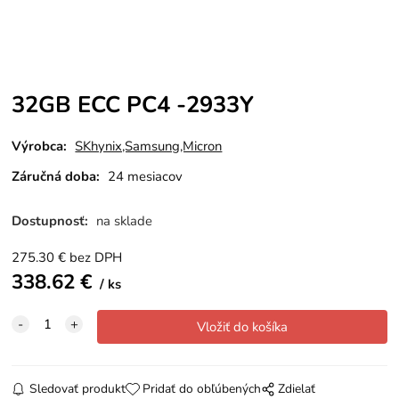
32GB ECC PC4 -2933Y
Výrobca:
SKhynix,Samsung,Micron
Záručná doba:
24 mesiacov
Dostupnosť:
na sklade
275.30
€
bez DPH
338.62
€
ks
Sledovať produkt
Pridať do obľúbených
Zdielať