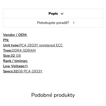
Popis
Potrebujete poradiť?
Vendor / OEM:
PN:
Unit type:
PC4-2933Y registered ECC
Type:
DDR4-SDRAM
Size:32
GB
Rank / timings:
Low Voltage:
N
Specs:32
GB PC4-2933Y
Podobné produkty