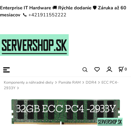
Enterprise IT Hardware
🚚
Rýchle dodanie
🛡️
Záruka až 60
mesiacov
📞 +421911552222
0
Komponenty a náhradné diely
Pamäte RAM
DDR4
ECC PC4-
2933Y