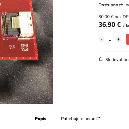
Dostupnosť:
n
30.00
€
bez D
36.90
€
k
Sledovať pr
Popis
Potrebujete poradiť?