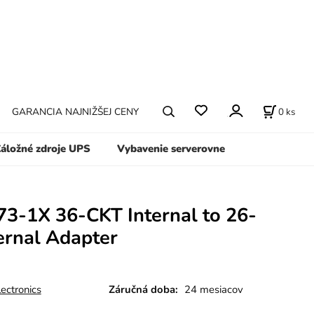
0
ks
GARANCIA NAJNIŽŠEJ CENY
áložné zdroje UPS
Vybavenie serverovne
3-1X 36-CKT Internal to 26-
ernal Adapter
ectronics
Záručná doba:
24 mesiacov