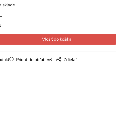
a sklade
PH
s
odukt
Pridať do obľúbených
Zdielať