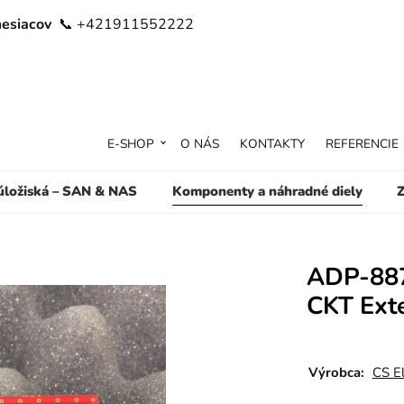
mesiacov
📞 +421911552222
E-SHOP
O NÁS
KONTAKTY
REFERENCIE
 úložiská – SAN & NAS
Komponenty a náhradné diely
Z
ADP-887
CKT Ext
Výrobca:
CS El