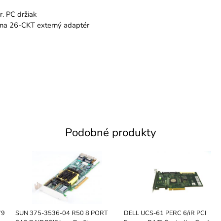
. PC držiak
na 26-CKT externý adaptér
Podobné produkty
79
SUN 375-3536-04 R50 8 PORT
DELL UCS-61 PERC 6/iR PCI