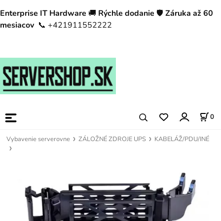
Enterprise IT Hardware
🚚
Rýchle dodanie
🛡️
Záruka až 60
mesiacov
📞 +421911552222
0
Vybavenie serverovne
ZÁLOŽNÉ ZDROJE UPS
KABELÁŽ/PDU/INÉ