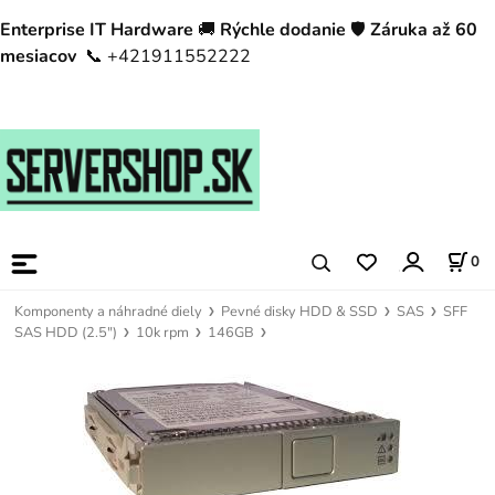
Enterprise IT Hardware
🚚
Rýchle dodanie
🛡️
Záruka až 60
mesiacov
📞 +421911552222
0
Komponenty a náhradné diely
Pevné disky HDD & SSD
SAS
SFF
SAS HDD (2.5")
10k rpm
146GB