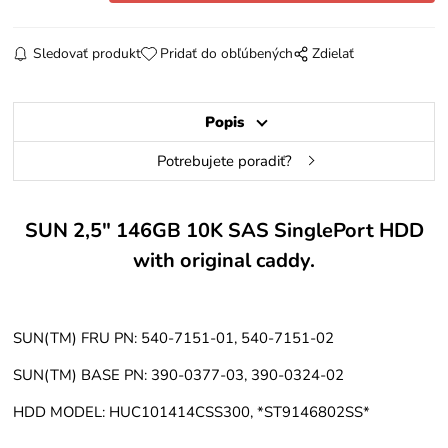
Sledovať produkt
Pridať do obľúbených
Zdielať
Popis
Potrebujete poradiť?
SUN 2,5" 146GB 10K SAS SinglePort HDD
with original caddy.
SUN(TM) FRU PN: 540-7151-01, 540-7151-02
SUN(TM) BASE PN: 390-0377-03, 390-0324-02
HDD MODEL: HUC101414CSS300, *ST9146802SS*