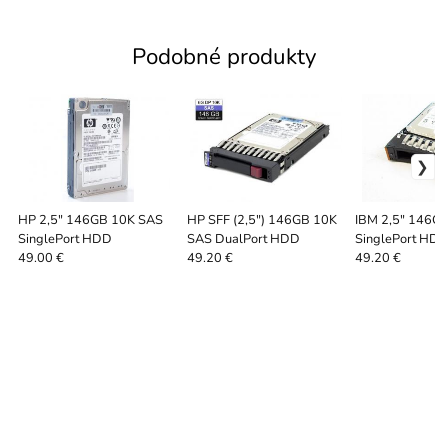
Podobné produkty
HP 2,5" 146GB 10K SAS
HP SFF (2,5") 146GB 10K
IBM 2,5" 146G
SinglePort HDD
SAS DualPort HDD
SinglePort HD
49.00 €
49.20 €
49.20 €