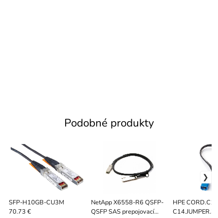
Podobné produkty
SFP-H10GB-CU3M
NetApp X6558-R6 QSFP-
HPE CORD.C13
QSFP SAS prepojovací
C14.JUMPER.3
70.73 €