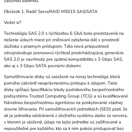
záložnou batériou.
Obrázok 1. Radič ServeRAID M5015 SAS/SATA
Vedel si?
Technológia SAS 2.0 s rýchlosťou 6 Gb/s bola predstavená na
riešenie úzkych miest pri znižovaní zaťaženia dát v prostredí
úložiska s priamym prístupom. Táto nová priepustnosť
zdvojnásobuje prenosovú rýchlosť predchádzajúcej generácie.
SAS 2.0 je navrhnutý pre spätnú kompatibilitu s 3 Gbps SAS,
ako aj s 3 Gbps SATA pevnými diskami.
Samošifrovacie disky sú založené na novej technológii, ktorá
pomáha zabrániť neoprávnenému prístupu k údajom. Tieto
disky spĺňajú špecifikáciu triedy podnikového bezpečnostného
podsystému Trusted Computing Group (TCG) a sú kvalifikované
Národnou bezpečnostnou agentúrou na poskytovanie vládnej
úrovne šifrovania. Pri samošifrovacích jednotkách (SED) platí, že
ak je jednotka odstránená z úložného systému alebo zo servera,
v ktorom je uložená, údaje na tejto jednotke sú zašifrované a
nepoužiteľné pre každého, kto sa k nim pokúsi pristupovať bez