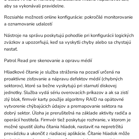
aby sa vykonávali pravidelne.
Rozsiahle možnosti online konfigurácie: pokročilé monitorovanie
a oznamovanie udalostí
Nástroje na správu poskytujú pohodlie pri konfigurácii logických
zväzkov a upozorňujú, keď sa vyskytli chyby alebo sa chystajú
nastať.
Patrol Read pre skenovanie a opravu médií
Hliadkové čítanie je služba stráženia na pozadí určená na
proaktívne zisťovanie a nápravu defektov médií (chybných
sektorov), ktoré sa bežne vyskytujú pri starnutí diskovej
jednotky. Služba vydá sériu overovacích príkazov a ak sa zistí
zlý blok, firmvér karty použije algoritmy RAID na opätovné
vytvorenie chýbajúcich údajov a premapovanie sektora na
dobrý sektor. Úloha je prerušiteľná na základe aktivity radiča a
operácií hostiteľa. Firmvér tiež poskytuje rozhranie, v ktorom je
možné spustiť úlohu čítania hliadok, nastaviť na nepretržitú
prevádzku a ukončiť z riadiacej aplikácie. Čítanie hliadok môže