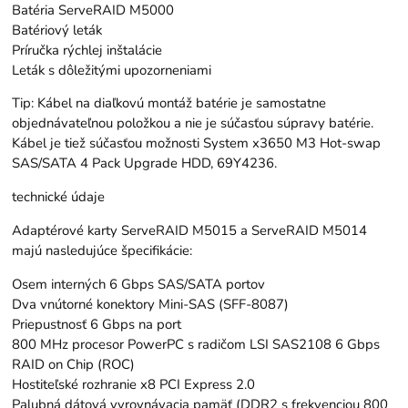
Batéria ServeRAID M5000
Batériový leták
Príručka rýchlej inštalácie
Leták s dôležitými upozorneniami
Tip: Kábel na diaľkovú montáž batérie je samostatne
objednávateľnou položkou a nie je súčasťou súpravy batérie.
Kábel je tiež súčasťou možnosti System x3650 M3 Hot-swap
SAS/SATA 4 Pack Upgrade HDD, 69Y4236.
technické údaje
Adaptérové karty ServeRAID M5015 a ServeRAID M5014
majú nasledujúce špecifikácie:
Osem interných 6 Gbps SAS/SATA portov
Dva vnútorné konektory Mini-SAS (SFF-8087)
Priepustnosť 6 Gbps na port
800 MHz procesor PowerPC s radičom LSI SAS2108 6 Gbps
RAID on Chip (ROC)
Hostiteľské rozhranie x8 PCI Express 2.0
Palubná dátová vyrovnávacia pamäť (DDR2 s frekvenciou 800