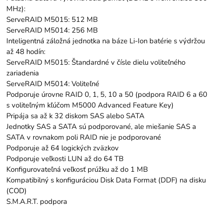
MHz):
ServeRAID M5015: 512 MB
ServeRAID M5014: 256 MB
Inteligentná záložná jednotka na báze Li-Ion batérie s výdržou
až 48 hodín:
ServeRAID M5015: Štandardné v čísle dielu voliteľného
zariadenia
ServeRAID M5014: Voliteľné
Podporuje úrovne RAID 0, 1, 5, 10 a 50 (podpora RAID 6 a 60
s voliteľným kľúčom M5000 Advanced Feature Key)
Pripája sa až k 32 diskom SAS alebo SATA
Jednotky SAS a SATA sú podporované, ale miešanie SAS a
SATA v rovnakom poli RAID nie je podporované
Podporuje až 64 logických zväzkov
Podporuje veľkosti LUN až do 64 TB
Konfigurovateľná veľkosť prúžku až do 1 MB
Kompatibilný s konfiguráciou Disk Data Format (DDF) na disku
(COD)
S.M.A.R.T. podpora