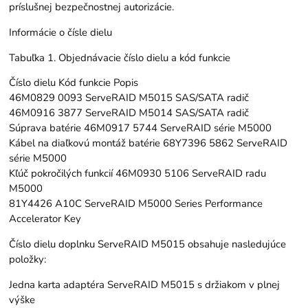
príslušnej bezpečnostnej autorizácie.
Informácie o čísle dielu
Tabuľka 1. Objednávacie číslo dielu a kód funkcie
Číslo dielu Kód funkcie Popis
46M0829 0093 ServeRAID M5015 SAS/SATA radič
46M0916 3877 ServeRAID M5014 SAS/SATA radič
Súprava batérie 46M0917 5744 ServeRAID série M5000
Kábel na diaľkovú montáž batérie 68Y7396 5862 ServeRAID
série M5000
Kľúč pokročilých funkcií 46M0930 5106 ServeRAID radu
M5000
81Y4426 A10C ServeRAID M5000 Series Performance
Accelerator Key
Číslo dielu doplnku ServeRAID M5015 obsahuje nasledujúce
položky:
Jedna karta adaptéra ServeRAID M5015 s držiakom v plnej
výške