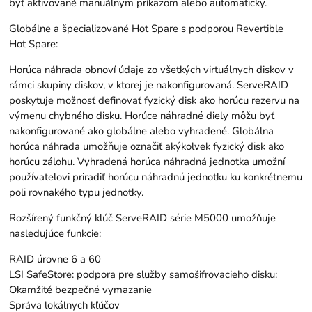
byť aktivované manuálnym príkazom alebo automaticky.
Globálne a špecializované Hot Spare s podporou Revertible
Hot Spare:
Horúca náhrada obnoví údaje zo všetkých virtuálnych diskov v
rámci skupiny diskov, v ktorej je nakonfigurovaná. ServeRAID
poskytuje možnosť definovať fyzický disk ako horúcu rezervu na
výmenu chybného disku. Horúce náhradné diely môžu byť
nakonfigurované ako globálne alebo vyhradené. Globálna
horúca náhrada umožňuje označiť akýkoľvek fyzický disk ako
horúcu zálohu. Vyhradená horúca náhradná jednotka umožní
používateľovi priradiť horúcu náhradnú jednotku ku konkrétnemu
poli rovnakého typu jednotky.
Rozšírený funkčný kľúč ServeRAID série M5000 umožňuje
nasledujúce funkcie:
RAID úrovne 6 a 60
LSI SafeStore: podpora pre služby samošifrovacieho disku:
Okamžité bezpečné vymazanie
Správa lokálnych kľúčov