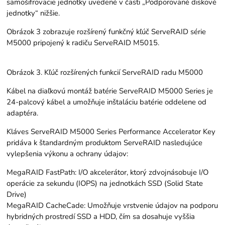
samošifrovacie jednotky uvedené v časti „Podporované diskové
jednotky“ nižšie.
Obrázok 3 zobrazuje rozšírený funkčný kľúč ServeRAID série
M5000 pripojený k radiču ServeRAID M5015.
Obrázok 3. Kľúč rozšírených funkcií ServeRAID radu M5000
Kábel na diaľkovú montáž batérie ServeRAID M5000 Series je
24-palcový kábel a umožňuje inštaláciu batérie oddelene od
adaptéra.
Kláves ServeRAID M5000 Series Performance Accelerator Key
pridáva k štandardným produktom ServeRAID nasledujúce
vylepšenia výkonu a ochrany údajov:
MegaRAID FastPath: I/O akcelerátor, ktorý zdvojnásobuje I/O
operácie za sekundu (IOPS) na jednotkách SSD (Solid State
Drive)
MegaRAID CacheCade: Umožňuje vrstvenie údajov na podporu
hybridných prostredí SSD a HDD, čím sa dosahuje vyššia