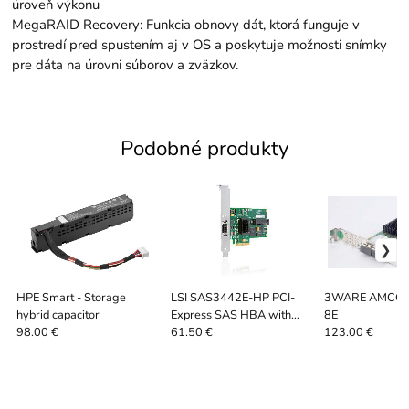
úroveň výkonu
MegaRAID Recovery: Funkcia obnovy dát, ktorá funguje v
prostredí pred spustením aj v OS a poskytuje možnosti snímky
pre dáta na úrovni súborov a zväzkov.
Podobné produkty
HPE Smart - Storage
LSI SAS3442E-HP PCI-
3WARE AMCC 
hybrid capacitor
Express SAS HBA with
8E
external SAS
98.00 €
61.50 €
123.00 €