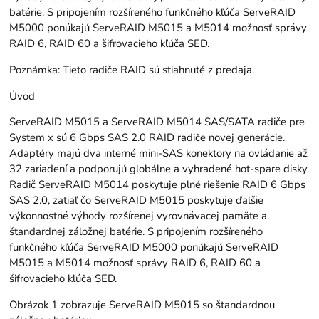
batérie. S pripojením rozšíreného funkčného kľúča ServeRAID
M5000 ponúkajú ServeRAID M5015 a M5014 možnosť správy
RAID 6, RAID 60 a šifrovacieho kľúča SED.
Poznámka: Tieto radiče RAID sú stiahnuté z predaja.
Úvod
ServeRAID M5015 a ServeRAID M5014 SAS/SATA radiče pre
System x sú 6 Gbps SAS 2.0 RAID radiče novej generácie.
Adaptéry majú dva interné mini-SAS konektory na ovládanie až
32 zariadení a podporujú globálne a vyhradené hot-spare disky.
Radič ServeRAID M5014 poskytuje plné riešenie RAID 6 Gbps
SAS 2.0, zatiaľ čo ServeRAID M5015 poskytuje ďalšie
výkonnostné výhody rozšírenej vyrovnávacej pamäte a
štandardnej záložnej batérie. S pripojením rozšíreného
funkčného kľúča ServeRAID M5000 ponúkajú ServeRAID
M5015 a M5014 možnosť správy RAID 6, RAID 60 a
šifrovacieho kľúča SED.
Obrázok 1 zobrazuje ServeRAID M5015 so štandardnou