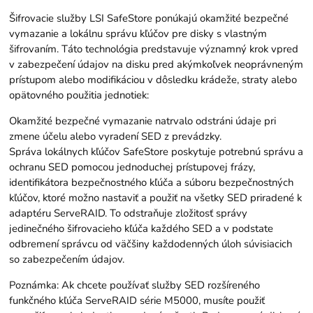
Šifrovacie služby LSI SafeStore ponúkajú okamžité bezpečné
vymazanie a lokálnu správu kľúčov pre disky s vlastným
šifrovaním. Táto technológia predstavuje významný krok vpred
v zabezpečení údajov na disku pred akýmkoľvek neoprávneným
prístupom alebo modifikáciou v dôsledku krádeže, straty alebo
opätovného použitia jednotiek:
Okamžité bezpečné vymazanie natrvalo odstráni údaje pri
zmene účelu alebo vyradení SED z prevádzky.
Správa lokálnych kľúčov SafeStore poskytuje potrebnú správu a
ochranu SED pomocou jednoduchej prístupovej frázy,
identifikátora bezpečnostného kľúča a súboru bezpečnostných
kľúčov, ktoré možno nastaviť a použiť na všetky SED priradené k
adaptéru ServeRAID. To odstraňuje zložitosť správy
jedinečného šifrovacieho kľúča každého SED a v podstate
odbremení správcu od väčšiny každodenných úloh súvisiacich
so zabezpečením údajov.
Poznámka: Ak chcete používať služby SED rozšíreného
funkčného kľúča ServeRAID série M5000, musíte použiť