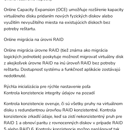
Online Capacity Expansion (OCE) umožňuje rozšírenie kapacity
virtuálneho disku pridaním nových fyzických diskov alebo
využitím nevyužitého miesta na existujúcich diskoch bez
potreby reštartu.
Online migrácia na úrovni RAID
Online migrácia úrovne RAID (tiež známa ako migrácia
logických jednotiek) poskytuje možnosť migrovať virtuálny disk
z akejkoľvek úrovne RAID na inú úroveň RAID bez potreby
reštartu. Dostupnosť systému a funkčnosť aplikácie zostávajú
nedotknuté.
Rýchla inicializácia pre rýchle nastavenie poľa
Kontrola konzistencie integrity údajov na pozadí
Kontrola konzistencie overuje, či sú všetky pruhy na virtuálnom
disku s redundantnou úrovňou RAID konzistentné. Kontrola
konzistencie zrkadlí údaje, keď sa zistí nekonzistentný pruh pre
RAID 1 a obnoví paritu z rovnocenných diskov v prípade RAID
5 alebo RAID 6. Kontroly konzistencie možno naplánovať tak,