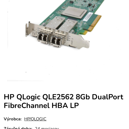
HP QLogic QLE2562 8Gb DualPort
FibreChannel HBA LP
Výrobca:
HP/QLOGIC
Záručná doba:
24 mesiacov