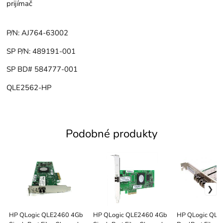
prijímač
P/N: AJ764-63002
SP P/N: 489191-001
SP BD# 584777-001
QLE2562-HP
Podobné produkty
HP QLogic QLE2460 4Gb
HP QLogic QLE2460 4Gb
HP QLogic QLE