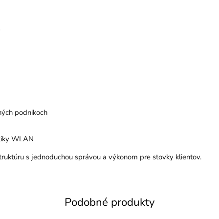
v
dných podnikoch
itiky WLAN
štruktúru s jednoduchou správou a výkonom pre stovky klientov.
Podobné produkty