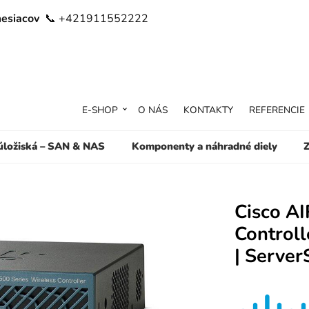
mesiacov
📞 +421911552222
E-SHOP
O NÁS
KONTAKTY
REFERENCIE
 úložiská – SAN & NAS
Komponenty a náhradné diely
Z
Cisco A
Controll
| Serve