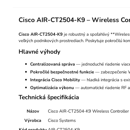
Cisco AIR-CT2504-K9 – Wireless Con
Cisco AIR-CT2504-K9
je robustný a spoľahlivý **Wireles
veľkých podnikových prostrediach. Poskytuje pokročilú kon
Hlavné výhody
Centralizovaná správa
— jednoduché riadenie viac
Pokročilé bezpečnostné funkcie
— zabezpečenie WL
Integrácia Cisco Mobility
— hladká integrácia s exis
Optimalizácia výkonu
— automatické riadenie RF a 
Technická špecifikácia
Názov
Cisco AIR-CT2504-K9 Wireless Controller
Výrobca
Cisco Systems
Kód produktu
AIR-CT2504-K9