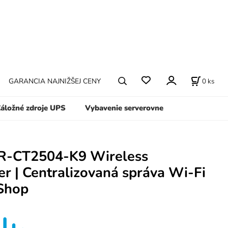
0
ks
GARANCIA NAJNIŽŠEJ CENY
áložné zdroje UPS
Vybavenie serverovne
IR-CT2504-K9 Wireless
er | Centralizovaná správa Wi-Fi
rShop