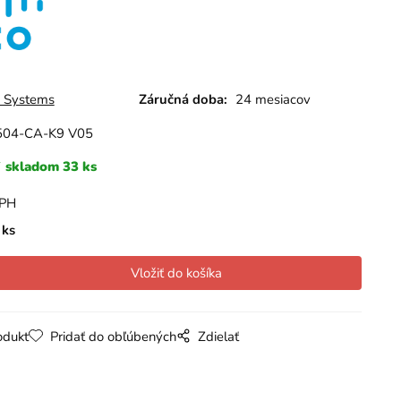
o Systems
Záručná doba:
24 mesiacov
504-CA-K9 V05
skladom 33 ks
DPH
ks
odukt
Pridať do obľúbených
Zdielať