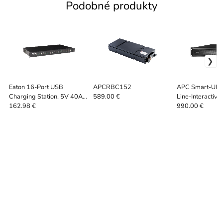
Podobné produkty
Eaton 16-Port USB
APCRBC152
APC Smart-UP
Charging Station, 5V 40A
Line-Interactive
589.00 €
200W USB | Eaton
1980 W
162.98 €
990.00 €