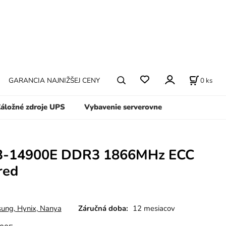
0
ks
GARANCIA NAJNIŽŠEJ CENY
áložné zdroje UPS
Vybavenie serverovne
3-14900E DDR3 1866MHz ECC
red
ung, Hynix, Nanya
Záručná doba:
12 mesiacov