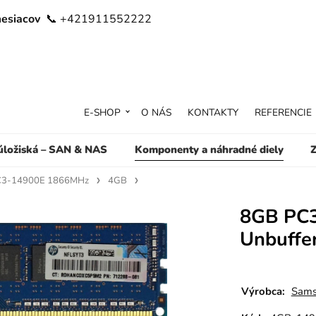
mesiacov
📞 +421911552222
E-SHOP
O NÁS
KONTAKTY
REFERENCIE
 úložiská – SAN & NAS
Komponenty a náhradné diely
Z
C3-14900E 1866MHz
4GB
8GB PC
Unbuffe
Výrobca:
Sams