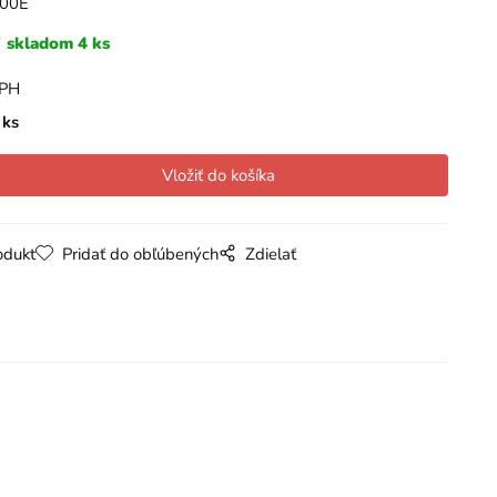
00E
skladom 4 ks
DPH
ks
odukt
Pridať do obľúbených
Zdielať