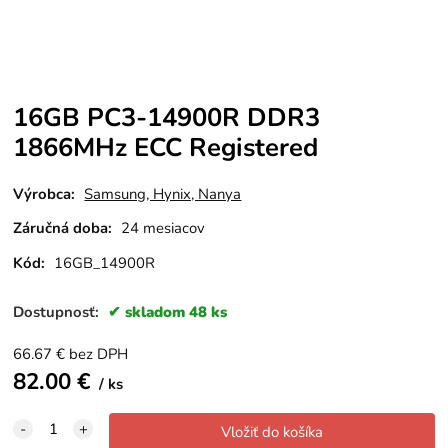
16GB PC3-14900R DDR3
1866MHz ECC Registered
Výrobca:
Samsung, Hynix, Nanya
Záručná doba:
24 mesiacov
Kód:
16GB_14900R
Dostupnosť:
skladom 48 ks
66.67
€
bez DPH
82.00
€
ks