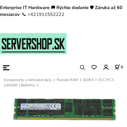
Enterprise IT Hardware
🚚
Rýchle dodanie
🛡️
Záruka až 60
mesiacov
📞 +421911552222
0
Komponenty a náhradné diely
Pamäte RAM
DDR3
ECC PC3-
14900R 1866MHz